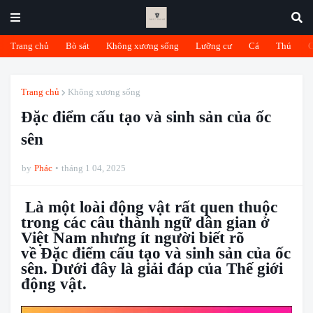
Trang chủ
Bò sát
Không xương sống
Lưỡng cư
Cá
Thú
Trang chủ
Không xương sống
Đặc điểm cấu tạo và sinh sản của ốc
sên
by
Phác
tháng 1 04, 2025
Là một loài động vật rất quen thuộc
trong các câu thành ngữ dân gian ở
Việt Nam nhưng ít người biết rõ
về Đặc điểm cấu tạo và sinh sản của ốc
sên. Dưới đây là giải đáp của Thế giới
động vật.