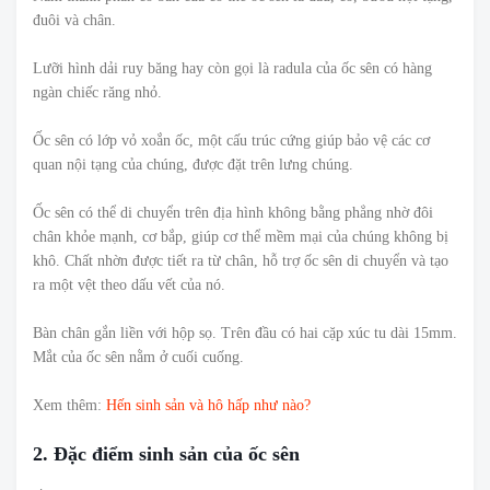
đuôi và chân.
Lưỡi hình dải ruy băng hay còn gọi là radula của ốc sên có hàng
ngàn chiếc răng nhỏ.
Ốc sên có lớp vỏ xoắn ốc, một cấu trúc cứng giúp bảo vệ các cơ
quan nội tạng của chúng, được đặt trên lưng chúng.
Ốc sên có thể di chuyển trên địa hình không bằng phẳng nhờ đôi
chân khỏe mạnh, cơ bắp, giúp cơ thể mềm mại của chúng không bị
khô. Chất nhờn được tiết ra từ chân, hỗ trợ ốc sên di chuyển và tạo
ra một vệt theo dấu vết của nó.
Bàn chân gắn liền với hộp sọ. Trên đầu có hai cặp xúc tu dài 15mm.
Mắt của ốc sên nằm ở cuối cuống.
Xem thêm:
Hến sinh sản và hô hấp như nào?
2. Đặc điểm sinh sản của ốc sên