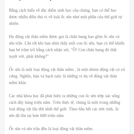
Bằng cách hiểu về đặc điểm sinh học của chúng, bạn có thể học
được nhiều điều thú vị về loài ốc sên như một phần của thế giới tự
nhiên.
Họ động vật thân mềm được gọi là chân bụng bao gồm ốc sên và
sên trần. Lần tới khi bạn nhìn thấy một con ốc sên, bạn có thể khiến
bạn bè trầm trồ bằng cách nhận xét, "Ồ! Con chân bụng đó thật
tuyệt vời, phải không?"
Ốc sên là một loại động vật thân mềm , là một nhóm động vật có vỏ
cứng. Nghêu, hàu và bạch tuộc là những ví dụ về động vật thân
mềm khác.
Các nhà khoa học đã phát hiện ra những con ốc sên ướp xác sống
cách đây hàng triệu năm. Trên thực tế, chúng là một trong những
loài động vật lâu đời nhất thế giới. Theo hầu hết các ước tính, ốc
sên đã tồn tại hơn 600 triệu năm.
Ốc sên và sên trần đều là loại động vật thân mềm.