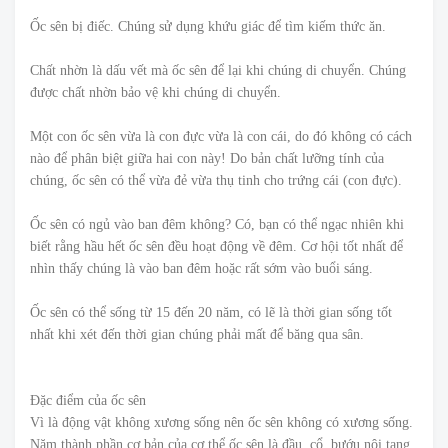
Ốc sên bị điếc. Chúng sử dụng khứu giác để tìm kiếm thức ăn.
Chất nhờn là dấu vết mà ốc sên để lại khi chúng di chuyển. Chúng
được chất nhờn bảo vệ khi chúng di chuyển.
Một con ốc sên vừa là con đực vừa là con cái, do đó không có cách
nào để phân biệt giữa hai con này! Do bản chất lưỡng tính của
chúng, ốc sên có thể vừa đẻ vừa thụ tinh cho trứng cái (con đực).
Ốc sên có ngủ vào ban đêm không? Có, bạn có thể ngạc nhiên khi
biết rằng hầu hết ốc sên đều hoạt động về đêm. Cơ hội tốt nhất để
nhìn thấy chúng là vào ban đêm hoặc rất sớm vào buổi sáng.
Ốc sên có thể sống từ 15 đến 20 năm, có lẽ là thời gian sống tốt
nhất khi xét đến thời gian chúng phải mất để băng qua sân.
Đặc điểm của ốc sên
Vì là động vật không xương sống nên ốc sên không có xương sống.
Năm thành phần cơ bản của cơ thể ốc sên là đầu, cổ, bướu nội tạng,