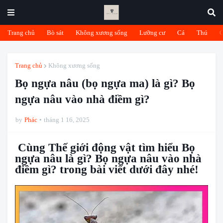
Trang chủ
Bò sát
Không xương sống
Lưỡng cư
Cá
Thú
Trang chủ
Không xương sống
Bọ ngựa nâu (bọ ngựa ma) là gì? Bọ
ngựa nâu vào nhà điềm gì?
by
Phác
tháng 1 16, 2025
Cùng Thế giới động vật tìm hiểu Bọ
ngựa nâu là gì? Bọ ngựa nâu vào nhà
điềm gì? trong bài viết dưới đây nhé!