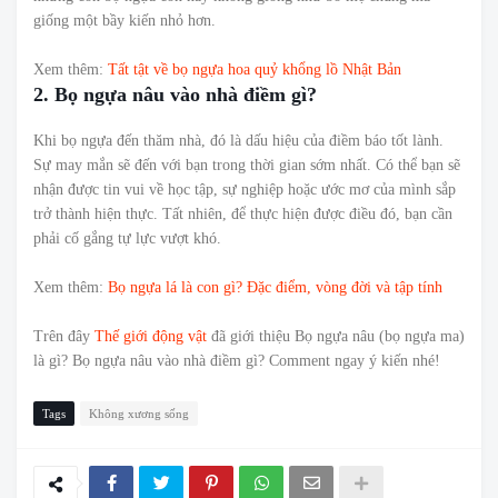
giống một bầy kiến nhỏ hơn.
Xem thêm:
Tất tật về bọ ngựa hoa quỷ khổng lồ Nhật Bản
2. Bọ ngựa nâu vào nhà điềm gì?
Khi bọ ngựa đến thăm nhà, đó là dấu hiệu của điềm báo tốt lành.
Sự may mắn sẽ đến với bạn trong thời gian sớm nhất. Có thể bạn sẽ
nhận được tin vui về học tập, sự nghiệp hoặc ước mơ của mình sắp
trở thành hiện thực. Tất nhiên, để thực hiện được điều đó, bạn cần
phải cố gắng tự lực vượt khó.
Xem thêm:
Bọ ngựa lá là con gì? Đặc điểm, vòng đời và tập tính
Trên đây
Thế giới động vật
đã giới thiệu Bọ ngựa nâu (bọ ngựa ma)
là gì? Bọ ngựa nâu vào nhà điềm gì? Comment ngay ý kiến nhé!
Tags
Không xương sống