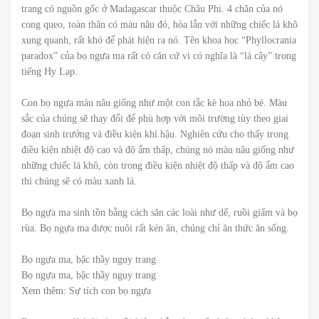
trang có nguồn gốc ở Madagascar thuộc Châu Phi. 4 chân của nó
cong queo, toàn thân có màu nâu đỏ, hòa lẫn với những chiếc lá khô
xung quanh, rất khó để phát hiện ra nó. Tên khoa học “Phyllocrania
paradox” của bọ ngựa ma rất có căn cứ vì có nghĩa là “lá cây” trong
tiếng Hy Lạp.
Con bọ ngựa màu nâu giống như một con tắc kè hoa nhỏ bé. Màu
sắc của chúng sẽ thay đổi để phù hợp với môi trường tùy theo giai
đoạn sinh trưởng và điều kiện khí hậu. Nghiên cứu cho thấy trong
điều kiện nhiệt độ cao và độ ẩm thấp, chúng nó màu nâu giống như
những chiếc lá khô, còn trong điều kiện nhiệt độ thấp và độ ẩm cao
thì chúng sẽ có màu xanh lá.
Bọ ngựa ma sinh tồn bằng cách săn các loài như dế, ruồi giấm và bọ
rùa. Bọ ngựa ma được nuôi rất kén ăn, chúng chỉ ăn thức ăn sống.
Bọ ngựa ma, bậc thầy ngụy trang
Bọ ngựa ma, bậc thầy ngụy trang
Xem thêm: Sự tích con bọ ngựa