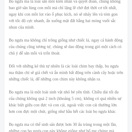
Bọ ngựa ma là loài săn mồi kiên nhẫn và quyết đoán, chúng không
bao giờ săn lùng con mồi mà chỉ lặng lẽ chờ đợi thời cơ tốt nhất,
ngay khi con mồi lọt vào ổ phục kích, nó sẽ nhảy lên và tóm gọn
với tốc độ cực nhanh, ấn xuống mặt đất bằng hai móng vuốt sắc
nhọn của mình.
Bọ ngựa ma không chỉ trông giống như chiếc lá, ngay cả hành động
của chúng cũng tương tự, chúng sẽ dao động trong gió một cách có
chủ ý để săn mồi và trốn thoát.
Đối với những kẻ thù tự nhiên là các loài chim bay thấp, bọ ngựa
ma thậm chí sẽ giả chết và ẩn mình bất động trên cành cây hoặc trên
những chiếc lá, để những con chim này không nhận ra.
Bọ ngựa ma là một loài sinh vật nhỏ bé yên tĩnh. Chiều dài tối đa
của chúng không quá 2 inch (khoảng 5 cm), không có quá nhiều sự
khác biệt giữa con đực và con cái, ngoài việc con cái thường lớn
hơn con đực một chút, giống như hầu hết các loài bọ ngựa khác.
Bọ ngựa ma có thể sinh sản được hơn 30 ấu trùng trong một lần,
những con bọ ngựa con này không giống như bố mẹ chúng mà