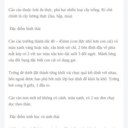
Cào cào thuộc loài đa thực, phá hại nhiều loại cây trồng. Kí chủ
chính là cây lương thực (lúa, bắp, mía).
Đặc điểm hình thái
Cào cào trưởng thành dài 40 – 45mm (con đực nhỏ hơn con cái) có
màu xanh vàng hoặc nâu, râu hình sợi chỉ, 2 bên đỉnh đầu về phía
mắt kép có 2 vệt sọc màu nâu kéo dài suốt 3 đốt ngực. Mảnh lưng
của đốt bụng đặc biệt con cái có dạng gai.
Trứng đẻ dưới đất thành từng khối vài chục quả kết dính với nhau,
bên ngoài được bao phủ bởi một lớp bọt dính để khỏi bị khô. Trứng
hơi cong ở giữa, 1 đầu to.
Cào cào non mới nở không có cánh, màu xanh, có 2 sọc đen chạy
dọc theo thân.
Đặc điểm sinh học và sinh thái