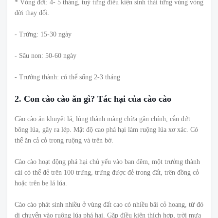
* Vòng đời: 4- 5 tháng, tuỳ từng điều kiện sinh thái từng vùng vòng
đời thay đổi.
- Trứng: 15-30 ngày
- Sâu non: 50-60 ngày
- Trưởng thành: có thể sống 2-3 tháng
2. Con cào cào ăn gì? Tác hại của cào cào
Cào cào ăn khuyết lá, lủng thành màng chừa gân chính, cắn đứt
bông lúa, gây ra lép. Mật độ cao phá hại làm ruộng lúa xơ xác. Có
thể ăn cả cỏ trong ruộng và trên bờ.
Cào cào hoạt động phá hại chủ yếu vào ban đêm, một trưởng thành
cái có thể đẻ trên 100 trứng, trứng được đẻ trong đất, trên đồng cỏ
hoặc trên bẹ lá lúa.
Cào cào phát sinh nhiều ở vùng đất cao có nhiều bãi cỏ hoang, từ đó
di chuyển vào ruộng lúa phá hại. Gặp điều kiện thích hợp, trời mưa