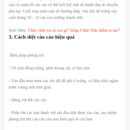
cây cỏ xanh tốt cào cào có thể tích luỹ mật số thành đàn di chuyển
phá hại. Cuối mùa mưa mật số thường thấp. Sau khi đẻ trứng vào
cuối tháng 10 – 11 cào cào trưởng thành chết.
Xem thêm:
Châu chấu voi là con gì? Sống ở đâu? Đặc điểm ra sao?
3. Cách diệt cào cào hiệu quả
Biện pháp phòng trừ
- Vệ sinh đồng ruộng, phát hoang cây cỏ bụi rậm.
- Vào đầu mùa mưa cày xới đất để phá ổ trứng, có điều kiện ngâm
nước ruộng một thời gian.
- Dùng vợt bắt cào cào.
- Phần lớn các loại thuốc trừ sâu đều diệt được cào cào, tuy nhiên
phòng trừ khi cào cào còn non hiệu quả sẽ cao hơn.