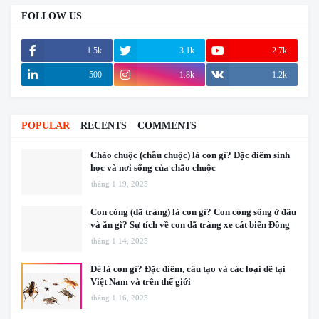
FOLLOW US
1.5k
3.1k
2.7k
500
1.8k
1.2k
POPULAR
RECENTS
COMMENTS
Chão chuộc (chẫu chuộc) là con gì? Đặc điểm sinh
học và nơi sống của chão chuộc
tháng 1 19, 2025
Con còng (dã tràng) là con gì? Con còng sống ở đâu
và ăn gì? Sự tích về con dã tràng xe cát biển Đông
tháng 1 14, 2025
Dế là con gì? Đặc điểm, cấu tạo và các loại dế tại
Việt Nam và trên thế giới
tháng 1 16, 2025