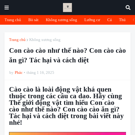
Trang chủ
Bò sát
Không xương sống
Lưỡng cư
Cá
Thú
Trang chủ
Không xương sống
Con cào cào như thế nào? Con cào cào
ăn gì? Tác hại và cách diệt
by
Phác
tháng 1 16, 2025
Cào cào là loài động vật khá quen
thuộc trong các câu ca dao. Hãy cùng
Thế giới động vật tìm hiểu Con cào
cào như thế nào? Con cào cào ăn gì?
Tác hại và cách diệt trong bài viết này
nhé!