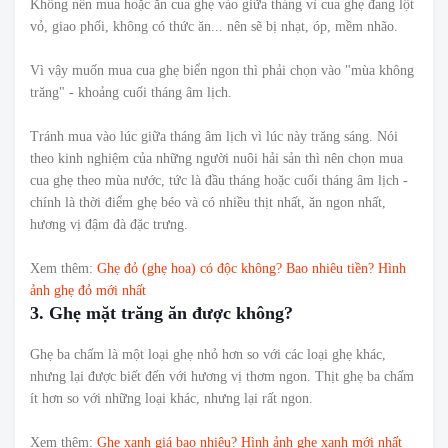
Không nên mua hoặc ăn cua ghẹ vào giữa tháng vì cua ghẹ đang lột
vỏ, giao phối, không có thức ăn... nên sẽ bị nhạt, óp, mềm nhão.
Vì vậy muốn mua cua ghẹ biển ngon thì phải chọn vào "mùa không
trăng" - khoảng cuối tháng âm lịch.
Tránh mua vào lúc giữa tháng âm lịch vì lúc này trăng sáng. Nói
theo kinh nghiệm của những người nuôi hải sản thì nên chọn mua
cua ghẹ theo mùa nước, tức là đầu tháng hoặc cuối tháng âm lịch -
chính là thời điểm ghẹ béo và có nhiều thịt nhất, ăn ngon nhất,
hương vị đậm đà đặc trưng.
Xem thêm:
Ghẹ đỏ (ghẹ hoa) có độc không? Bao nhiêu tiền? Hình
ảnh ghẹ đỏ mới nhất
3. Ghẹ mặt trăng ăn được không?
Ghẹ ba chấm là một loại ghẹ nhỏ hơn so với các loại ghẹ khác,
nhưng lại được biết đến với hương vị thơm ngon. Thịt ghẹ ba chấm
ít hơn so với những loại khác, nhưng lại rất ngon.
Xem thêm:
Ghẹ xanh giá bao nhiêu? Hình ảnh ghẹ xanh mới nhất