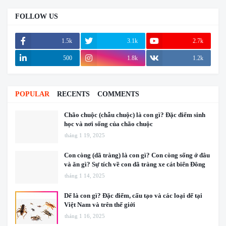
FOLLOW US
1.5k
3.1k
2.7k
500
1.8k
1.2k
POPULAR
RECENTS
COMMENTS
Chão chuộc (chẫu chuộc) là con gì? Đặc điểm sinh
học và nơi sống của chão chuộc
tháng 1 19, 2025
Con còng (dã tràng) là con gì? Con còng sống ở đâu
và ăn gì? Sự tích về con dã tràng xe cát biển Đông
tháng 1 14, 2025
Dế là con gì? Đặc điểm, cấu tạo và các loại dế tại
Việt Nam và trên thế giới
tháng 1 16, 2025