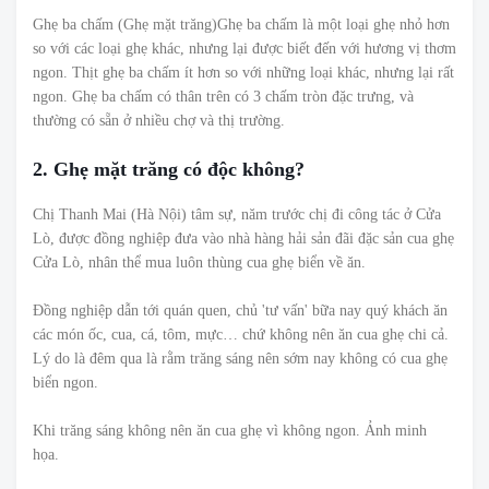
Ghẹ ba chấm (Ghẹ mặt trăng)Ghẹ ba chấm là một loại ghẹ nhỏ hơn
so với các loại ghẹ khác, nhưng lại được biết đến với hương vị thơm
ngon. Thịt ghẹ ba chấm ít hơn so với những loại khác, nhưng lại rất
ngon. Ghẹ ba chấm có thân trên có 3 chấm tròn đặc trưng, và
thường có sẵn ở nhiều chợ và thị trường.
2. Ghẹ mặt trăng có độc không?
Chị Thanh Mai (Hà Nội) tâm sự, năm trước chị đi công tác ở Cửa
Lò, được đồng nghiệp đưa vào nhà hàng hải sản đãi đặc sản cua ghẹ
Cửa Lò, nhân thể mua luôn thùng cua ghẹ biển về ăn.
Đồng nghiệp dẫn tới quán quen, chủ 'tư vấn' bữa nay quý khách ăn
các món ốc, cua, cá, tôm, mực… chứ không nên ăn cua ghẹ chi cả.
Lý do là đêm qua là rằm trăng sáng nên sớm nay không có cua ghẹ
biển ngon.
Khi trăng sáng không nên ăn cua ghẹ vì không ngon. Ảnh minh
họa.