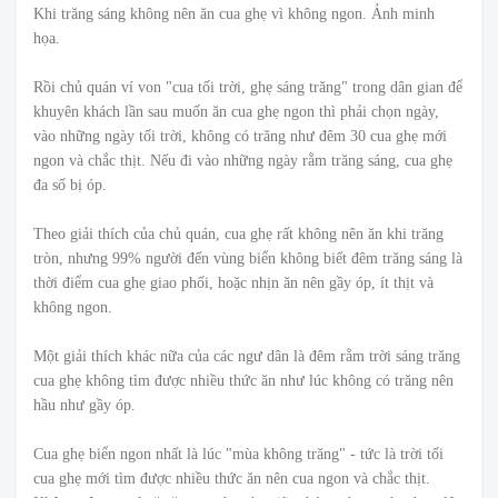
Khi trăng sáng không nên ăn cua ghẹ vì không ngon. Ảnh minh
họa.
Rồi chủ quán ví von "cua tối trời, ghẹ sáng trăng" trong dân gian để
khuyên khách lần sau muốn ăn cua ghẹ ngon thì phải chọn ngày,
vào những ngày tối trời, không có trăng như đêm 30 cua ghẹ mới
ngon và chắc thịt. Nếu đi vào những ngày rằm trăng sáng, cua ghẹ
đa số bị óp.
Theo giải thích của chủ quán, cua ghẹ rất không nên ăn khi trăng
tròn, nhưng 99% người đến vùng biển không biết đêm trăng sáng là
thời điểm cua ghẹ giao phối, hoặc nhịn ăn nên gầy óp, ít thịt và
không ngon.
Một giải thích khác nữa của các ngư dân là đêm rằm trời sáng trăng
cua ghẹ không tìm được nhiều thức ăn như lúc không có trăng nên
hầu như gầy óp.
Cua ghẹ biển ngon nhất là lúc "mùa không trăng" - tức là trời tối
cua ghẹ mới tìm được nhiều thức ăn nên cua ngon và chắc thịt.