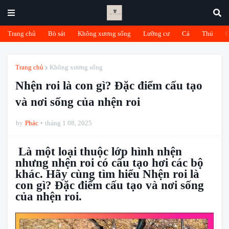
Trang chủ
Bò sát
Không xương sống
Lưỡng cư
Cá
Thú
Trang chủ
Không xương sống
Nhện roi là con gì? Đặc điểm cấu tạo
và nơi sống của nhện roi
by
Phác
tháng 1 08, 2025
Là một loại thuộc lớp hình nhện
nhưng nhện roi có cấu tạo hơi các bộ
khác. Hãy cùng tìm hiểu Nhện roi là
con gì? Đặc điểm cấu tạo và nơi sống
của nhện roi.