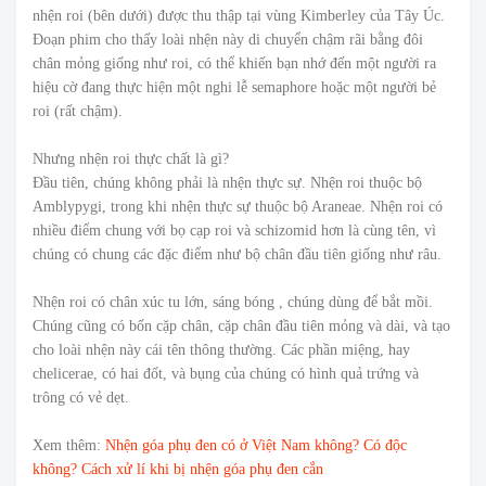
nhện roi (bên dưới) được thu thập tại vùng Kimberley của Tây Úc.
Đoạn phim cho thấy loài nhện này di chuyển chậm rãi bằng đôi
chân mỏng giống như roi, có thể khiến bạn nhớ đến một người ra
hiệu cờ đang thực hiện một nghi lễ semaphore hoặc một người bẻ
roi (rất chậm).
Nhưng nhện roi thực chất là gì?
Đầu tiên, chúng không phải là nhện thực sự. Nhện roi thuộc bộ
Amblypygi, trong khi nhện thực sự thuộc bộ Araneae. Nhện roi có
nhiều điểm chung với bọ cạp roi và schizomid hơn là cùng tên, vì
chúng có chung các đặc điểm như bộ chân đầu tiên giống như râu.
Nhện roi có chân xúc tu lớn, sáng bóng , chúng dùng để bắt mồi.
Chúng cũng có bốn cặp chân, cặp chân đầu tiên mỏng và dài, và tạo
cho loài nhện này cái tên thông thường. Các phần miệng, hay
chelicerae, có hai đốt, và bụng của chúng có hình quả trứng và
trông có vẻ dẹt.
Xem thêm:
Nhện góa phụ đen có ở Việt Nam không? Có độc
không? Cách xử lí khi bị nhện góa phụ đen cắn