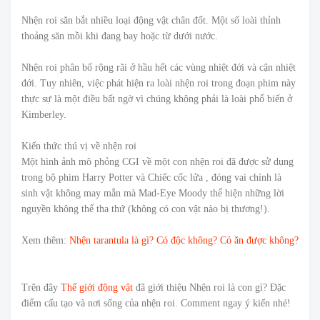
Nhện roi săn bắt nhiều loại động vật chân đốt. Một số loài thỉnh
thoảng săn mồi khi đang bay hoặc từ dưới nước.
Nhện roi phân bố rộng rãi ở hầu hết các vùng nhiệt đới và cận nhiệt
đới. Tuy nhiên, việc phát hiện ra loài nhện roi trong đoạn phim này
thực sự là một điều bất ngờ vì chúng không phải là loài phổ biến ở
Kimberley.
Kiến thức thú vị về nhện roi
Một hình ảnh mô phỏng CGI về một con nhện roi đã được sử dụng
trong bộ phim Harry Potter và Chiếc cốc lửa , đóng vai chính là
sinh vật không may mắn mà Mad-Eye Moody thể hiện những lời
nguyền không thể tha thứ (không có con vật nào bị thương!).
Xem thêm:
Nhện tarantula là gì? Có độc không? Có ăn được không?
Trên đây
Thế giới động vật
đã giới thiệu Nhện roi là con gì? Đặc
điểm cấu tạo và nơi sống của nhện roi. Comment ngay ý kiến nhé!