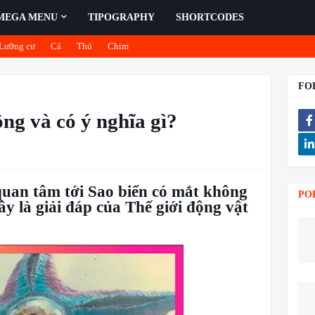
MEGA MENU
TIPOGRAPHY
SHORTCODES
Lưỡng cư
Cá
Thú
Chim
FO
ng và có ý nghĩa gì?
uan tâm tới Sao biển có mắt không
PO
ây là giải đáp của Thế giới động vật