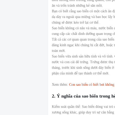
ăn và trốn tránh những kẻ săn mồi.
Bạn có biết rằng sao biển có một cách ăn đ
dạ dày ra ngoài qua miệng và bao bọc lấy b
chúng sẽ được kéo trở lại cơ thể.
Sao biển không có não và máu, nước biển 
cung cấp các chất dinh dưỡng quan trọng c
Tất cả các cơ quan quan trọng của sao biển
đáng kinh ngạc khi chúng bị cắt đứt, hoặc 
toàn mới.
Sao biển vừa sinh sản hữu tính và vô tính.
nước và con cái đẻ trứng. Trứng được thụ t
tháng, trước khi sinh sống dưới đáy biển ở
phận của mình để tạo thành cơ thể mới.
Xem thêm:
Con sao biển có biết bơi không
2. Ý nghĩa của sao biển trong hệ
Kiểm soát quần thể: Sao biển đóng vai trò 
xương sống khác, giúp duy trì sự cân bằng 