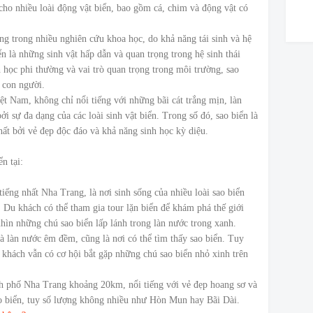
cho nhiều loài động vật biển, bao gồm cá, chim và động vật có
g trong nhiều nghiên cứu khoa học, do khả năng tái sinh và hệ
n là những sinh vật hấp dẫn và quan trọng trong hệ sinh thái
 học phi thường và vai trò quan trọng trong môi trường, sao
 con người.
ệt Nam, không chỉ nổi tiếng với những bãi cát trắng mịn, làn
i sự đa dạng của các loài sinh vật biển. Trong số đó, sao biển là
ất bởi vẻ đẹp độc đáo và khả năng sinh học kỳ diệu.
n tại:
ếng nhất Nha Trang, là nơi sinh sống của nhiều loài sao biển
 Du khách có thể tham gia tour lặn biển để khám phá thế giới
ìn những chú sao biển lấp lánh trong làn nước trong xanh.
 và làn nước êm đềm, cũng là nơi có thể tìm thấy sao biển. Tuy
ách vẫn có cơ hội bắt gặp những chú sao biển nhỏ xinh trên
nh phố Nha Trang khoảng 20km, nổi tiếng với vẻ đẹp hoang sơ và
ao biển, tuy số lượng không nhiều như Hòn Mun hay Bãi Dài.