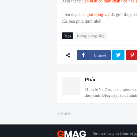
Xem thêm:
Sao biển có mấy chân? có não 
Trên đây
Thế giới động vật
đã giới thiệu v
của bạn phía dưới nhé!
Tags
Không xương sống
Chia sẻ
Phác
Mình là Vũ Phác, một người đa
thủy sinh. Blog này là nơi mình
Mới hơn
There are many variations of p