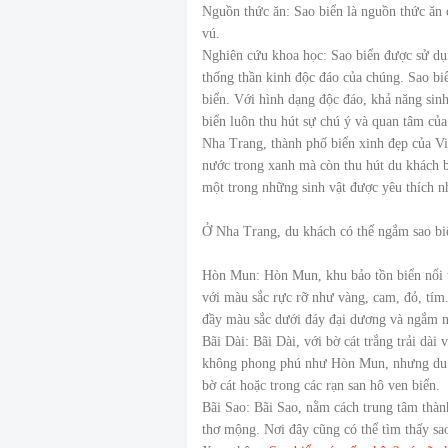
Nguồn thức ăn: Sao biển là nguồn thức ăn 
vú.
Nghiên cứu khoa học: Sao biển được sử dụn
thống thần kinh độc đáo của chúng. Sao biể
biển. Với hình dạng độc đáo, khả năng sinh
biển luôn thu hút sự chú ý và quan tâm của
Nha Trang, thành phố biển xinh đẹp của Vi
nước trong xanh mà còn thu hút du khách bở
một trong những sinh vật được yêu thích nh
Ở Nha Trang, du khách có thể ngắm sao biể
Hòn Mun: Hòn Mun, khu bảo tồn biển nổi ti
với màu sắc rực rỡ như vàng, cam, đỏ, tím.
đầy màu sắc dưới đáy đại dương và ngắm nh
Bãi Dài: Bãi Dài, với bờ cát trắng trải dài
không phong phú như Hòn Mun, nhưng du kh
bờ cát hoặc trong các rạn san hô ven biển.
Bãi Sao: Bãi Sao, nằm cách trung tâm thà
thơ mộng. Nơi đây cũng có thể tìm thấy s