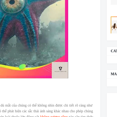
CA
MA
 dù mắt của chúng có thể không nhìn được chi tiết rõ ràng như
 thể phát hiện các sắc thái ánh sáng khác nhau cho phép chúng
ép loài thuộc lớp động vật
không xương sống
này săn tìm thức