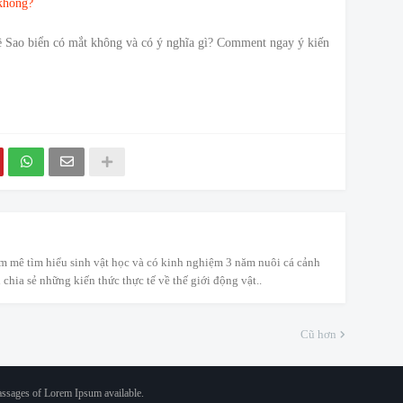
không?
ề Sao biển có mắt không và có ý nghĩa gì? Comment ngay ý kiến
m mê tìm hiểu sinh vật học và có kinh nghiệm 3 năm nuôi cá cảnh
 chia sẻ những kiến thức thực tế về thế giới động vật..
Cũ hơn
assages of Lorem Ipsum available.