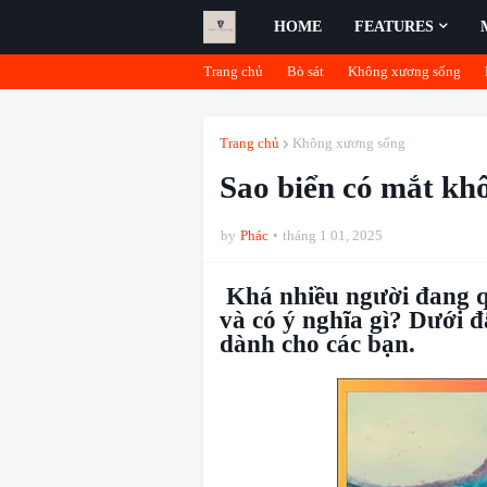
HOME
FEATURES
Trang chủ
Bò sát
Không xương sống
Trang chủ
Không xương sống
Sao biển có mắt khô
by
Phác
tháng 1 01, 2025
Khá nhiều người đang q
và có ý nghĩa gì? Dưới đ
dành cho các bạn.