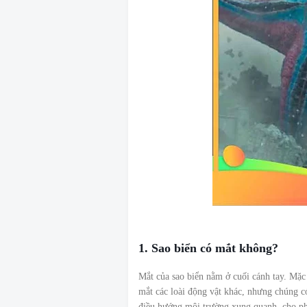
1. Sao biển có mắt không?
Mắt của sao biển nằm ở cuối cánh tay. Mặc
mắt các loài động vật khác, nhưng chúng có
điều hướng môi trường xung quanh, cho ph