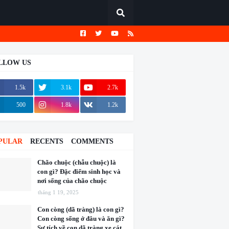
LLOW US
1.5k
3.1k
2.7k
500
1.8k
1.2k
PULAR
RECENTS
COMMENTS
Chão chuộc (chẫu chuộc) là
con gì? Đặc điểm sinh học và
nơi sống của chão chuộc
tháng 1 19, 2025
Con còng (dã tràng) là con gì?
Con còng sống ở đâu và ăn gì?
Sự tích về con dã tràng xe cát