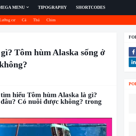
MEGA MENU
TIPOGRAPHY
SHORTCODES
Lưỡng cư
Cá
Thú
Chim
FO
 gì? Tôm hùm Alaska sống ở
 không?
PO
tìm hiểu Tôm hùm Alaska là gì?
đâu? Có nuôi được không? trong