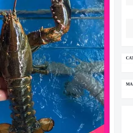
CA
MA