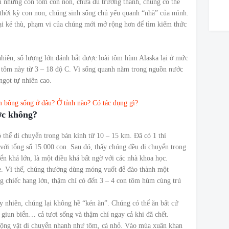
với những con tôm còn non, chưa đủ trưởng thành, chúng có thể
g thời kỳ con non, chúng sinh sống chủ yếu quanh “nhà” của mình.
lại kẻ thù, phạm vi của chúng mới mở rộng hơn để tìm kiếm thức
hiên, số lượng lớn đánh bắt được loài tôm hùm Alaska lại ở mức
i tôm này từ 3 – 18 độ C. Vì sống quanh năm trong nguồn nước
ngọt tự nhiên cao.
bông sống ở đâu? Ở tỉnh nào? Có tác dụng gì?
ợc không?
thể di chuyển trong bán kính từ 10 – 15 km. Đã có 1 thí
ới tổng số 15.000 con. Sau đó, thấy chúng đều di chuyển trong
n khá lớn, là một điều khá bất ngờ với các nhà khoa học.
. Vì thế, chúng thường dùng móng vuốt để đào thành một
 chiếc hang lớn, thậm chí có đến 3 – 4 con tôm hùm cùng trú
 nhiên, chúng lại không hề “kén ăn”. Chúng có thể ăn bất cứ
, giun biển… cả tươi sống và thậm chí ngay cả khi đã chết.
 động vật di chuyển nhanh như tôm, cá nhỏ. Vào mùa xuân khan