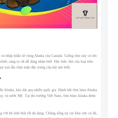
 và nhập khẩu từ vùng Alaska của Canada. Giống tôm này có tên
chiếc càng to rất dễ dàng nhận biết. Đặc biệt, thịt của loại tôm
gọt xen lẫn chút mặn đặc trưng của hải sản biển.
?
ển Alaska, kéo dài qua nhiều quốc gia. Đánh bắt tôm hùm Alaska
uy, và nước Mỹ. Tại thị trường Việt Nam, tôm hùm Alaska được
 với hệ sinh thái rất đa dạng. Chúng sống tại các khu vực có đá,