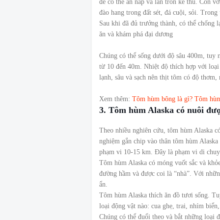
để có thể ẩn nấp và lẩn trốn kẻ thù. Còn 
đào hang trong đất sét, đá cuội, sỏi. Tron
Sau khi đã đủ trưởng thành, có thể chống 
ăn và khám phá đại dương
Chúng có thể sống dưới độ sâu 400m, tuy n
từ 10 đến 40m. Nhiệt độ thích hợp với loạ
lạnh, sâu và sạch nên thịt tôm có độ thơm, 
Xem thêm:
Tôm hùm bông là gì? Tôm hùm 
3. Tôm hùm Alaska có nuôi đư
Theo nhiều nghiên cứu, tôm hùm Alaska có 
nghiệm gắn chip vào thân tôm hùm Alaska v
phạm vi 10-15 km. Đây là phạm vi di chuyể
Tôm hùm Alaska có móng vuốt sắc và khỏe
đường hầm và được coi là “nhà”. Với những
ẩn.
Tôm hùm Alaska thích ăn đồ tươi sống. Tuy
loại động vật nào: cua ghẹ, trai, nhím biển
Chúng có thể đuổi theo và bắt những loại