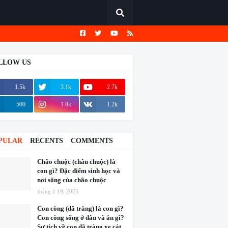
LLOW US
1.5k
3.1k
2.7k
500
1.8k
1.2k
PULAR
RECENTS
COMMENTS
Chão chuộc (chẫu chuộc) là
con gì? Đặc điểm sinh học và
nơi sống của chão chuộc
tháng 1 19, 2025
Con còng (dã tràng) là con gì?
Con còng sống ở đâu và ăn gì?
Sự tích về con dã tràng xe cát