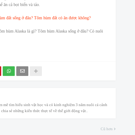
ể ăn cả bọt biển và tảo.
ùm đất sống ở đâu? Tôm hùm đất có ăn được không?
Tôm hùm Alaska là gì? Tôm hùm Alaska sống ở đâu? Có nuôi
m mê tìm hiểu sinh vật học và có kinh nghiệm 3 năm nuôi cá cảnh
 chia sẻ những kiến thức thực tế về thế giới động vật..
Cũ hơn