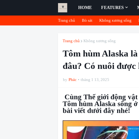
HOME
FEATURES
Trang chủ
Bò sát
Không xương sống
Trang chủ
Không xương sống
Tôm hùm Alaska là
đâu? Có nuôi được
by
Phác
tháng 1 13, 2025
Cùng Thế giới động vật 
Tôm hùm Alaska sống ở 
bài viết dưới đây nhé!