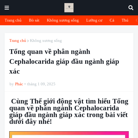
Trang chủ
Bò sát
Không xương sống
Lưỡng cư
Cá
Thú
Trang chủ
Không xương sống
Tổng quan về phân ngành
Cephalocarida giáp đầu ngành giáp
xác
by
Phác
tháng 1 09, 2025
Cùng Thế giới động vật tìm hiểu Tổng
quan về phân ngành Cephalocarida
giáp đầu ngành giáp xác trong bài viết
dưới đây nhé!