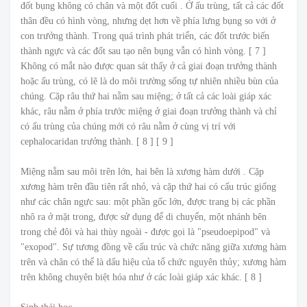
đốt bụng không có chân và một đốt cuối . Ở ấu trùng, tất cả các đốt
thân đều có hình vòng, nhưng dẹt hơn về phía lưng bụng so với ở
con trưởng thành. Trong quá trình phát triển, các đốt trước biến
thành ngực và các đốt sau tạo nên bụng vẫn có hình vòng. [ 7 ]
Không có mắt nào được quan sát thấy ở cả giai đoạn trưởng thành
hoặc ấu trùng, có lẽ là do môi trường sống tự nhiên nhiều bùn của
chúng. Cặp râu thứ hai nằm sau miệng; ở tất cả các loài giáp xác
khác, râu nằm ở phía trước miệng ở giai đoạn trưởng thành và chỉ
có ấu trùng của chúng mới có râu nằm ở cùng vị trí với
cephalocaridan trưởng thành. [ 8 ] [ 9 ]
Miệng nằm sau môi trên lớn, hai bên là xương hàm dưới . Cặp
xương hàm trên đầu tiên rất nhỏ, và cặp thứ hai có cấu trúc giống
như các chân ngực sau: một phần gốc lớn, được trang bị các phần
nhô ra ở mặt trong, được sử dụng để di chuyển, một nhánh bên
trong chẻ đôi và hai thùy ngoài - được gọi là "pseudoepipod" và
"exopod". Sự tương đồng về cấu trúc và chức năng giữa xương hàm
trên và chân có thể là dấu hiệu của tổ chức nguyên thủy; xương hàm
trên không chuyên biệt hóa như ở các loài giáp xác khác. [ 8 ]