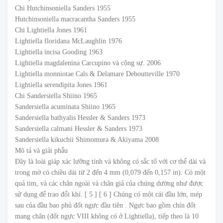
Chi Hutchinsoniella Sanders 1955
Hutchinsoniella macracantha Sanders 1955
Chi Lightiella Jones 1961
Lightiella floridana McLaughlin 1976
Lightiella incisa Gooding 1963
Lightiella magdalenina Carcupino và cộng sự. 2006
Lightiella monniotae Cals & Delamare Deboutteville 1970
Lightiella serendipita Jones 1961
Chi Sandersiella Shiino 1965
Sandersiella acuminata Shiino 1965
Sandersiella bathyalis Hessler & Sanders 1973
Sandersiella calmani Hessler & Sanders 1973
Sandersiella kikuchii Shimomura & Akiyama 2008
Mô tả và giải phẫu
Đây là loài giáp xác lưỡng tính và không có sắc tố với cơ thể dài và
trong mờ có chiều dài từ 2 đến 4 mm (0,079 đến 0,157 in). Có một
quả tim, và các chân ngoài và chân giả của chúng dường như được
sử dụng để trao đổi khí. [ 5 ] [ 6 ] Chúng có một cái đầu lớn, mép
sau của đầu bao phủ đốt ngực đầu tiên . Ngực bao gồm chín đốt
mang chân (đốt ngực VIII không có ở Lightiella), tiếp theo là 10