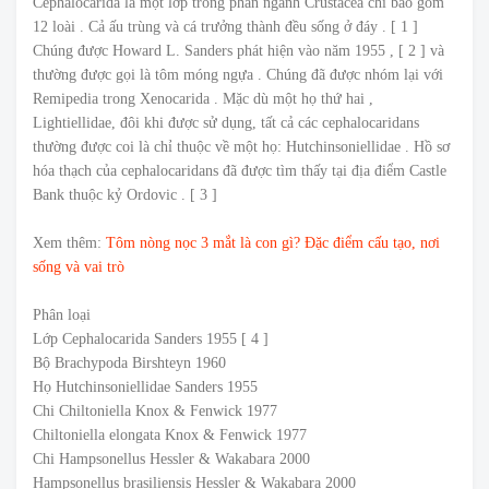
Cephalocarida là một lớp trong phân ngành Crustacea chỉ bao gồm
12 loài . Cả ấu trùng và cá trưởng thành đều sống ở đáy . [ 1 ]
Chúng được Howard L. Sanders phát hiện vào năm 1955 , [ 2 ] và
thường được gọi là tôm móng ngựa . Chúng đã được nhóm lại với
Remipedia trong Xenocarida . Mặc dù một họ thứ hai ,
Lightiellidae, đôi khi được sử dụng, tất cả các cephalocaridans
thường được coi là chỉ thuộc về một họ: Hutchinsoniellidae . Hồ sơ
hóa thạch của cephalocaridans đã được tìm thấy tại địa điểm Castle
Bank thuộc kỷ Ordovic . [ 3 ]
Xem thêm:
Tôm nòng nọc 3 mắt là con gì? Đặc điểm cấu tạo, nơi
sống và vai trò
Phân loại
Lớp Cephalocarida Sanders 1955 [ 4 ]
Bộ Brachypoda Birshteyn 1960
Họ Hutchinsoniellidae Sanders 1955
Chi Chiltoniella Knox & Fenwick 1977
Chiltoniella elongata Knox & Fenwick 1977
Chi Hampsonellus Hessler & Wakabara 2000
Hampsonellus brasiliensis Hessler & Wakabara 2000