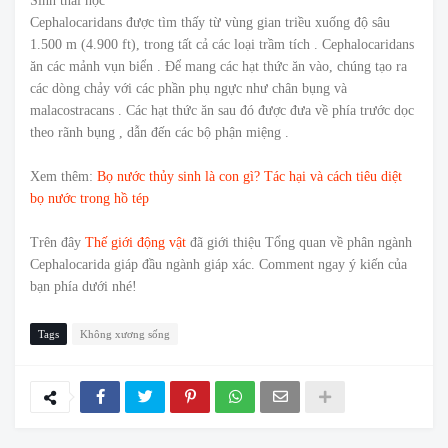
Sinh thái học
Cephalocaridans được tìm thấy từ vùng gian triều xuống độ sâu
1.500 m (4.900 ft), trong tất cả các loại trầm tích . Cephalocaridans
ăn các mảnh vụn biển . Để mang các hạt thức ăn vào, chúng tạo ra
các dòng chảy với các phần phụ ngực như chân bụng và
malacostracans . Các hạt thức ăn sau đó được đưa về phía trước dọc
theo rãnh bụng , dẫn đến các bộ phận miệng .
Xem thêm:
Bọ nước thủy sinh là con gì? Tác hại và cách tiêu diệt
bọ nước trong hồ tép
Trên đây
Thế giới động vật
đã giới thiệu Tổng quan về phân ngành
Cephalocarida giáp đầu ngành giáp xác. Comment ngay ý kiến của
bạn phía dưới nhé!
Tags
Không xương sống