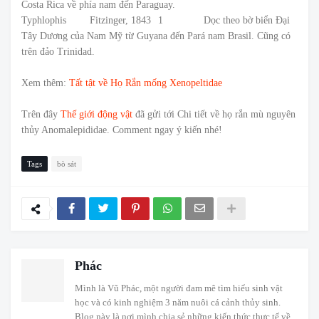
Costa Rica về phía nam đến Paraguay.
Typhlophis
Fitzinger, 1843
1
Dọc theo bờ biển Đại
Tây Dương của Nam Mỹ từ Guyana đến Pará nam Brasil. Cũng có
trên đảo Trinidad.
Xem thêm:
Tất tật về Họ Rắn mống Xenopeltidae
Trên đây
Thế giới động vật
đã gửi tới Chi tiết về họ rắn mù nguyên
thủy Anomalepididae. Comment ngay ý kiến nhé!
Tags
bò sát
Phác
Mình là Vũ Phác, một người đam mê tìm hiểu sinh vật
học và có kinh nghiệm 3 năm nuôi cá cảnh thủy sinh.
Blog này là nơi mình chia sẻ những kiến thức thực tế về