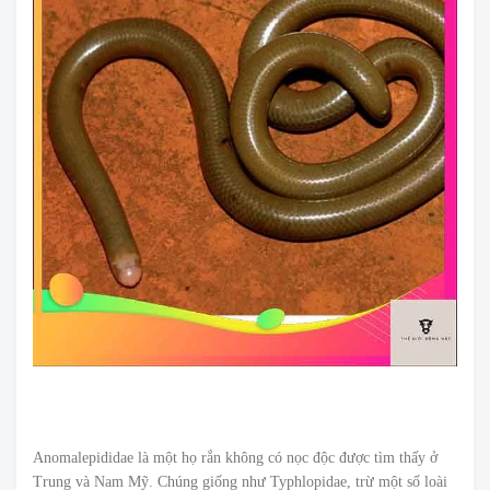
Anomalepididae là một họ rắn không có nọc độc được tìm thấy ở
Trung và Nam Mỹ. Chúng giống như Typhlopidae, trừ một số loài