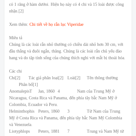
có 1 răng ở hàm dướoi. Hiện họ này có 4 chi và 15 loài được công
nhận.[2]
Xem thêm:
Chi tiết về họ rắn lục Viperidae
Miêu tả
Chúng là các loài rắn nhỏ thường có chiều dài nhỏ hơn 30 cm, với
đầu thẳng và đuôi ngắn, thăng. Chúng là các loài rắn chủ yếu đào
hang và do tập tính sống của chúng thích nghi với mắt bị thoái hóa.
Các chi
Chi[2]
Tác giả phân loại[2]
Loài[2]
Tên thông thường
Phân bố[1]
AnomalepisT
Jan, 1860
4
Nam của Trung Mỹ ở
Nicaragua, Costa Rica và Panama, đến phía tây bắc Nam Mỹ ở
Colombia, Ecuador và Peru.
Helminthophis
Peters, 1860
3
Từ Nam của Trung
Mỹ ở Costa Rica và Panama, đến phía tây bắc Nam Mỹ Colombia
và Venezuela.
Liotyphlops
Peters, 1881
7
Trung và Nam Mỹ từ