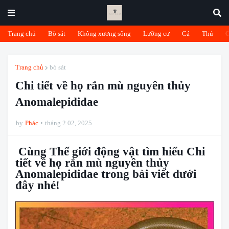
Trang chủ
Bò sát
Không xương sống
Lưỡng cư
Cá
Thú
Trang chủ
bò sát
Chi tiết về họ rắn mù nguyên thủy
Anomalepididae
by
Phác
tháng 2 02, 2025
Cùng Thế giới động vật tìm hiểu Chi
tiết về họ rắn mù nguyên thủy
Anomalepididae trong bài viết dưới
đây nhé!