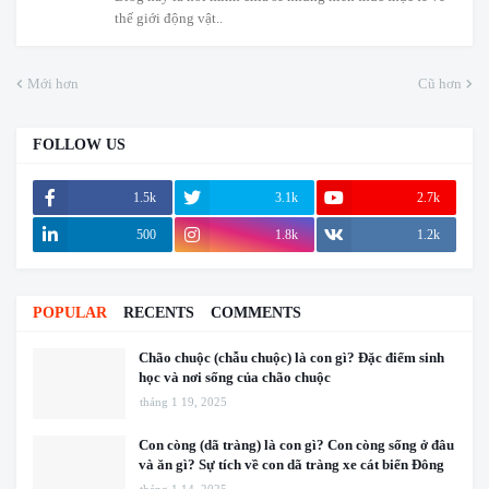
thế giới động vật..
Mới hơn
Cũ hơn
FOLLOW US
1.5k
3.1k
2.7k
500
1.8k
1.2k
POPULAR
RECENTS
COMMENTS
Chão chuộc (chẫu chuộc) là con gì? Đặc điểm sinh
học và nơi sống của chão chuộc
tháng 1 19, 2025
Con còng (dã tràng) là con gì? Con còng sống ở đâu
và ăn gì? Sự tích về con dã tràng xe cát biển Đông
tháng 1 14, 2025