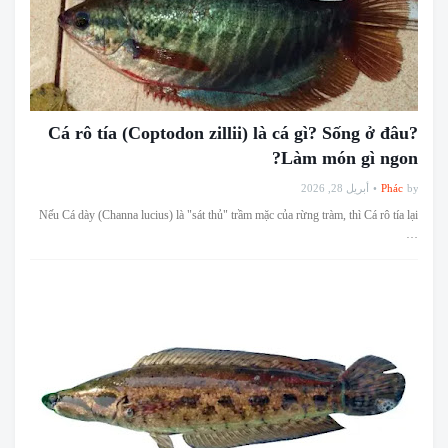
Cá rô tía (Coptodon zillii) là cá gì? Sống ở đâu?
Làm món gì ngon?
أبريل 28, 2026
Phác
by
Nếu Cá dày (Channa lucius) là "sát thủ" trầm mặc của rừng tràm, thì Cá rô tía lại
…