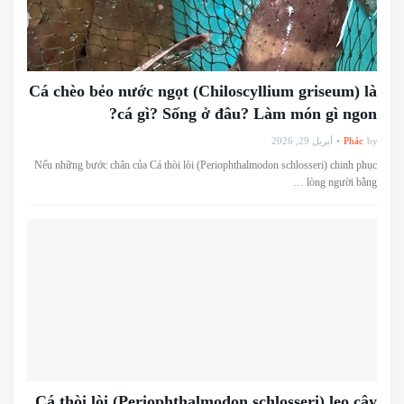
Cá chèo bẻo nước ngọt (Chiloscyllium griseum) là
cá gì? Sống ở đâu? Làm món gì ngon?
أبريل 29, 2026
Phác
by
Nếu những bước chân của Cá thòi lòi (Periophthalmodon schlosseri) chinh phục
lòng người bằng …
Cá thòi lòi (Periophthalmodon schlosseri) leo cây