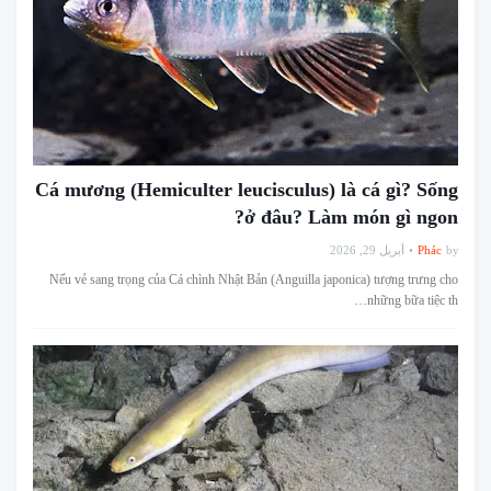
Cá mương (Hemiculter leucisculus) là cá gì? Sống
ở đâu? Làm món gì ngon?
أبريل 29, 2026
Phác
by
Nếu vẻ sang trọng của Cá chình Nhật Bản (Anguilla japonica) tượng trưng cho
những bữa tiệc th…