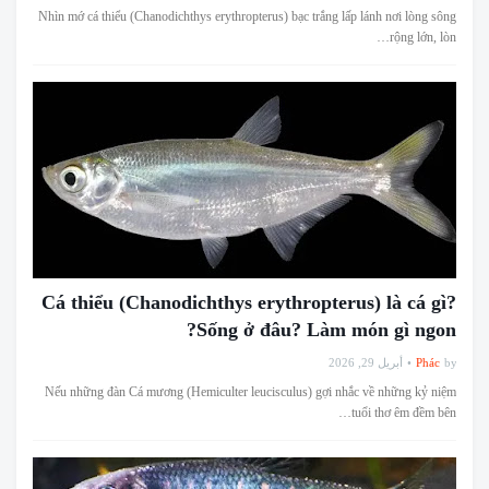
Nhìn mớ cá thiểu (Chanodichthys erythropterus) bạc trắng lấp lánh nơi lòng sông
rộng lớn, lòn…
Cá thiểu (Chanodichthys erythropterus) là cá gì?
Sống ở đâu? Làm món gì ngon?
أبريل 29, 2026
Phác
by
Nếu những đàn Cá mương (Hemiculter leucisculus) gợi nhắc về những kỷ niệm
tuổi thơ êm đềm bên…