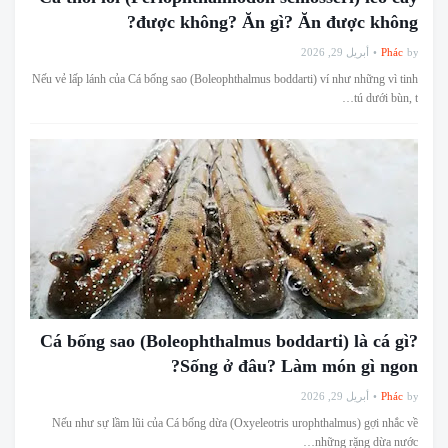
được không? Ăn gì? Ăn được không?
أبريل 29, 2026
Phác
by
Nếu vẻ lấp lánh của Cá bống sao (Boleophthalmus boddarti) ví như những vì tinh
tú dưới bùn, t…
Cá bống sao (Boleophthalmus boddarti) là cá gì?
Sống ở đâu? Làm món gì ngon?
أبريل 29, 2026
Phác
by
Nếu như sự lầm lũi của Cá bống dừa (Oxyeleotris urophthalmus) gợi nhắc về
những rặng dừa nước…