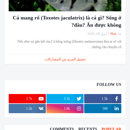
Cá mang rổ (Toxotes jaculatrix) là cá gì? Sống ở
đâu? Ăn được không?
أبريل 28, 2026
Phác
by
Nếu như sự gắn kết của Cá bống trứng (Eleotris melanosoma) đưa ta về với
những câu chuyện cổ …
تحميل المزيد من المشاركات
FOLLOW US
2.7k
3.1k
1.5k
1.2k
1.8k
500
COMMENTS
RECENTS
POPULAR