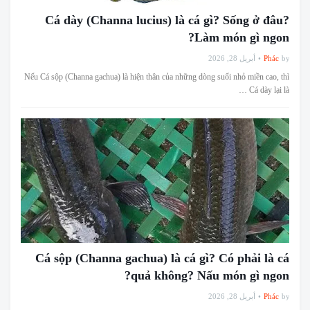
Cá dày (Channa lucius) là cá gì? Sống ở đâu?
Làm món gì ngon?
أبريل 28, 2026
Phác
by
Nếu Cá sộp (Channa gachua) là hiện thân của những dòng suối nhỏ miền cao, thì
Cá dày lại là …
Cá sộp (Channa gachua) là cá gì? Có phải là cá
quả không? Nấu món gì ngon?
أبريل 28, 2026
Phác
by