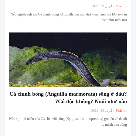
أبريل 29, 2026
Phác
by
Nếu người anh em Cá chình bông (Anguilla marmorata) kiêu hãnh với lớp áo vằn
vện như mây trời…
Cá chình bông (Anguilla marmorata) sống ở đâu?
Có độc không? Nuôi như nào?
أبريل 29, 2026
Phác
by
Nếu sự nhỏ nhắn của Cá chìa vôi sông (Syngnathus biimpressus) gợi lên vẻ thanh
mảnh của dòng …