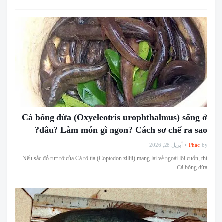
Cá bống dừa (Oxyeleotris urophthalmus) sống ở
đâu? Làm món gì ngon? Cách sơ chế ra sao?
أبريل 28, 2026
Phác
by
Nếu sắc đỏ rực rỡ của Cá rô tía (Coptodon zillii) mang lại vẻ ngoài lôi cuốn, thì
Cá bống dừa…