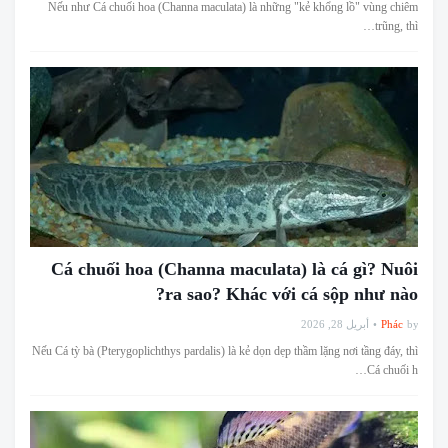
Nếu như Cá chuối hoa (Channa maculata) là những "kẻ khổng lồ" vùng chiêm
trũng, thì…
Cá chuối hoa (Channa maculata) là cá gì? Nuôi
ra sao? Khác với cá sộp như nào?
أبريل 28, 2026
Phác
by
Nếu Cá tỳ bà (Pterygoplichthys pardalis) là kẻ dọn dẹp thầm lặng nơi tầng đáy, thì
Cá chuối h…