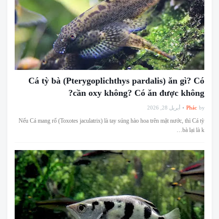
Cá tỳ bà (Pterygoplichthys pardalis) ăn gì? Có
cần oxy không? Có ăn được không?
أبريل 28, 2026
Phác
by
Nếu Cá mang rổ (Toxotes jaculatrix) là tay súng hào hoa trên mặt nước, thì Cá tỳ
bà lại là k…