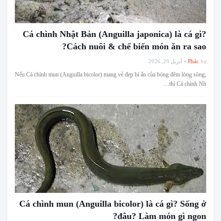
Cá chình Nhật Bản (Anguilla japonica) là cá gì?
Cách nuôi & chế biến món ăn ra sao?
أبريل 29, 2026
Phác
by
Nếu Cá chình mun (Anguilla bicolor) mang vẻ đẹp bí ẩn của bóng đêm lòng sông,
thì Cá chình Nh…
Cá chình mun (Anguilla bicolor) là cá gì? Sống ở
đâu? Làm món gì ngon?