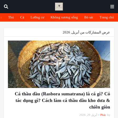
m
Thú
Cá
Lưỡng cư
Không xương sống
Bò sát
Trang chủ
عرض المشاركات من أبريل, 2026
Cá thầu dầu (Rasbora sumatrana) là cá gì? Có
tác dụng gì? Cách làm cá thầu dầu kho dưa &
chiên giòn
أبريل 29, 2026
Phác
by