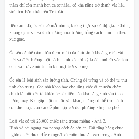
thậm chí còn mạnh hơn cả tơ nhện, có khả năng trở thành vật liệu
sinh học bền nhất trên Trái đất.
Bên cạnh đó, ốc sên có mắt nhưng không thực sự có thị giác. Chúng
không quan sát và định hướng môi trường bằng cách nhìn mà theo
xúc giác.
Ốc sên có thể cảm nhận được mùi của thức ăn ở khoảng cách vài
mét và điều hướng một cách chính xác tới kỳ lạ đến nơi đó vào ban
đêm và trở về nơi trú ẩn khi mặt trời sắp mọc.
Ốc sên là loài sinh sản lưỡng tính. Chúng đẻ trứng và có thể tự thụ
tinh cho trứng. Các nhà khoa học cho rằng việc di chuyển chậm
chính là một yếu tố khiến ốc sên tiến hóa khả năng sinh sản theo
hướng này. Khi gặp một con ốc sên khác, chúng có thể trở thành
con đực hoặc con cái để phù hợp với đối phương khi giao phối.
Loài vật có tới 25.000 chiếc răng trong miệng - Ảnh 3.
Hình vẽ cắt ngang mô phỏng cách ốc sên ăn. Dải răng hàng chục
nghìn chiếc được đẩy ra ngoài và cuộn thức ăn vào trong - Ảnh: