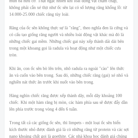
mùn bã hữu cơ. Thật ngạc nhiên khi loài động vật chậm chạp,
không phải cắn xé thịt như ốc sên lại có số lượng răng khổng lồ: từ
14.000-25.000 chiếc răng tùy loài.
Răng của ốc sên không thực sự là "răng", theo nghĩa đen là cứng và
có cấu tạo giống răng người và nhiều loài động vật khác mà đó là
những chiếc gai mềm. Những chiếc gai này xếp thành dải dài bên
trong một khoang gọi là radula và hoạt động như một chiếc cưa
tròn.
Khi ăn, con ốc sên bò lên trên, nhô radula ra ngoài "cào" lên thức
ăn và cuốn vào bên trong. Sau đó, những chiếc răng (gai) xé nhỏ và
nghiền nát thức ăn trước khi nuốt vào bên trong.
Hàng nghìn chiếc răng được xếp thành dãy, mỗi dãy khoảng 100
chiếc. Khi một hàm răng bị mòn, các hàm phía sau sẽ được đẩy dần
lên phía trước trong vòng 4 đến 6 tuần.
Trong tất cả các giống ốc sên, thì limpets - một loại ốc sên biển
kích thước nhỏ được đánh giá là có những răng từ protein và các sợi
nano khoáng chất gọi là goethite. Các nhà khoa học đánh giá chúng