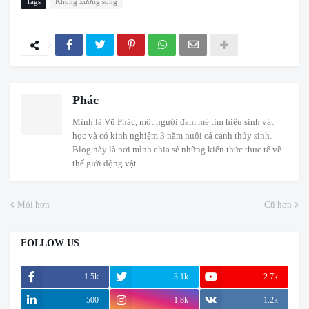
Tags
Không xương sống
Phác
Mình là Vũ Phác, một người đam mê tìm hiểu sinh vật
học và có kinh nghiệm 3 năm nuôi cá cảnh thủy sinh.
Blog này là nơi mình chia sẻ những kiến thức thực tế về
thế giới động vật..
Mới hơn
Cũ hơn
FOLLOW US
1.5k
3.1k
2.7k
500
1.8k
1.2k