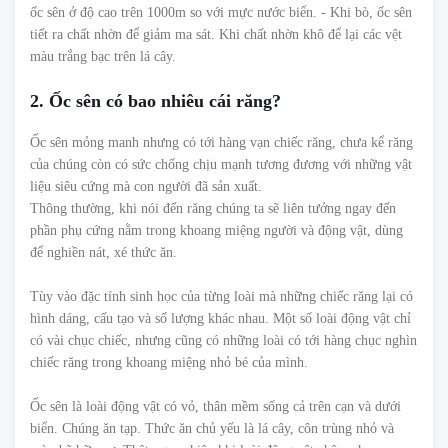
ốc sên ở độ cao trên 1000m so với mực nước biển. - Khi bò, ốc sên
tiết ra chất nhờn để giảm ma sát. Khi chất nhờn khô để lại các vệt
màu trắng bạc trên lá cây.
2. Ốc sên có bao nhiêu cái răng?
Ốc sên mỏng manh nhưng có tới hàng vạn chiếc răng, chưa kể răng
của chúng còn có sức chống chịu mạnh tương đương với những vật
liệu siêu cứng mà con người đã sản xuất.
Thông thường, khi nói đến răng chúng ta sẽ liên tưởng ngay đến
phần phụ cứng nằm trong khoang miệng người và động vật, dùng
để nghiền nát, xé thức ăn.
Tùy vào đặc tính sinh học của từng loài mà những chiếc răng lại có
hình dáng, cấu tạo và số lượng khác nhau. Một số loài động vật chỉ
có vài chục chiếc, nhưng cũng có những loài có tới hàng chục nghìn
chiếc răng trong khoang miệng nhỏ bé của mình.
Ốc sên là loài động vật có vỏ, thân mềm sống cả trên cạn và dưới
biển. Chúng ăn tạp. Thức ăn chủ yếu là lá cây, côn trùng nhỏ và