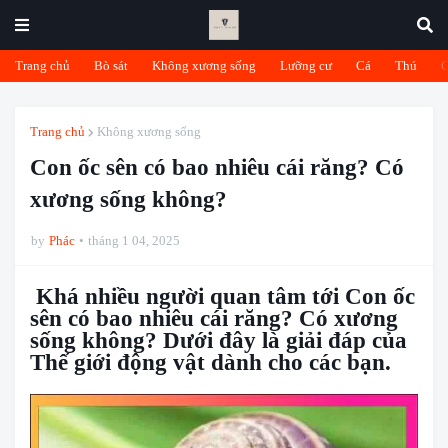
Trang chủ
Bò sát
Không xương sống
Lưỡng cư
Cá
Thú
Trang chủ
Không xương sống
Con ốc sên có bao nhiêu cái răng? Có
xương sống không?
by
Phác
tháng 1 04, 2025
Khá nhiều người quan tâm tới Con ốc
sên có bao nhiêu cái răng? Có xương
sống không? Dưới đây là giải đáp của
Thế giới động vật dành cho các bạn.