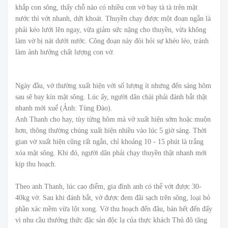
khắp con sông, thấy chỗ nào có nhiều con vờ bay tà tà trên mặt
nước thì vớt nhanh, dứt khoát. Thuyền chạy được một đoạn ngắn là
phải kéo lưới lên ngay, vừa giảm sức nặng cho thuyền, vừa không
làm vờ bị nát dưới nước. Công đoạn này đòi hỏi sự khéo léo, tránh
làm ảnh hưởng chất lượng con vờ.
Ngày đầu, vờ thường xuất hiện với số lượng ít nhưng đến sáng hôm
sau sẽ bay kín mặt sông. Lúc ấy, người dân chài phải đánh bắt thật
nhanh mới xuể (Ảnh: Tùng Đào).
Anh Thanh cho hay, tùy từng hôm mà vờ xuất hiện sớm hoặc muộn
hơn, thông thường chúng xuất hiện nhiều vào lúc 5 giờ sáng. Thời
gian vờ xuất hiện cũng rất ngắn, chỉ khoảng 10 - 15 phút là trắng
xóa mặt sông. Khi đó, người dân phải chạy thuyền thật nhanh mới
kịp thu hoạch.
Theo anh Thanh, lúc cao điểm, gia đình anh có thể vớt được 30-
40kg vờ. Sau khi đánh bắt, vờ được đem đãi sạch trên sông, loại bỏ
phần xác mềm vừa lột xong. Vờ thu hoạch đến đâu, bán hết đến đấy
vì nhu cầu thưởng thức đặc sản độc lạ của thực khách Thủ đô tăng