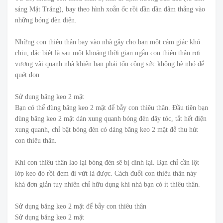
sáng Mặt Trăng), bay theo hình xoắn ốc rồi dần dần đâm thẳng vào
những bóng đèn điện.
Những con thiêu thân bay vào nhà gây cho bạn một cảm giác khó
chịu, đặc biệt là sau một khoảng thời gian ngắn con thiêu thân rơi
vương vãi quanh nhà khiến bạn phải tốn công sức không hè nhỏ để
quét dọn
Sử dụng băng keo 2 mặt
Bạn có thể dùng băng keo 2 mặt để bẫy con thiêu thân. Đầu tiên bạn
dùng băng keo 2 mặt dán xung quanh bóng đèn dây tóc, tắt hết điện
xung quanh, chỉ bật bóng đèn có dáng băng keo 2 mặt để thu hút
con thiêu thân.
Khi con thiêu thân lao lại bóng đèn sẽ bị dính lại. Bạn chỉ cần lột
lớp keo đó rồi đem đi vứt là được. Cách đuổi con thiêu thân này
khá đơn giản tuy nhiên chỉ hữu dụng khi nhà bạn có ít thiêu thân.
Sử dụng băng keo 2 mặt để bẫy con thiêu thân
Sử dụng băng keo 2 mặt