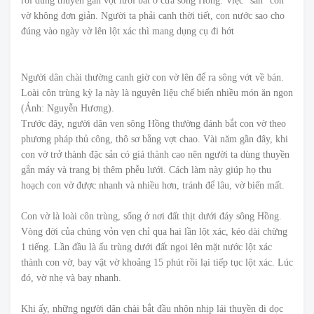
rồi dùng thuyền gắn vợt lưới bắt ở cửa sông Hồng. Việc “săn” con
vờ không đơn giản. Người ta phải canh thời tiết, con nước sao cho
đúng vào ngày vờ lên lột xác thì mang dụng cụ đi hớt
Người dân chài thường canh giờ con vờ lên để ra sông vớt về bán.
Loài côn trùng kỳ lạ này là nguyên liệu chế biến nhiều món ăn ngon
(Ảnh: Nguyễn Hương).
Trước đây, người dân ven sông Hồng thường đánh bắt con vờ theo
phương pháp thủ công, thô sơ bằng vợt chao. Vài năm gần đây, khi
con vờ trở thành đặc sản có giá thành cao nên người ta dùng thuyền
gắn máy và trang bị thêm phễu lưới. Cách làm này giúp họ thu
hoạch con vờ được nhanh và nhiều hơn, tránh để lâu, vờ biến mất.
Con vờ là loài côn trùng, sống ở nơi đất thịt dưới đáy sông Hồng.
Vòng đời của chúng vỏn vẹn chỉ qua hai lần lột xác, kéo dài chừng
1 tiếng. Lần đầu là ấu trùng dưới đất ngoi lên mặt nước lột xác
thành con vờ, bay vật vờ khoảng 15 phút rồi lại tiếp tục lột xác. Lúc
đó, vờ nhẹ và bay nhanh.
Khi ấy, những người dân chài bắt đầu nhộn nhịp lái thuyền đi dọc