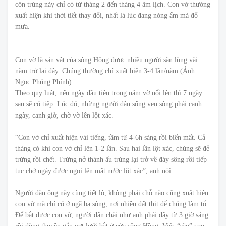
côn trùng này chỉ có từ tháng 2 đến tháng 4 âm lịch. Con vờ thường
xuất hiện khi thời tiết thay đổi, nhất là lúc đang nóng ẩm mà đổ
mưa.
Con vờ là sản vật của sông Hồng được nhiều người săn lùng vài
năm trở lại đây. Chúng thường chỉ xuất hiện 3-4 lần/năm (Ảnh:
Ngọc Phúng Phính).
Theo quy luật, nếu ngày đầu tiên trong năm vờ nổi lên thì 7 ngày
sau sẽ có tiếp. Lúc đó, những người dân sống ven sông phải canh
ngày, canh giờ, chờ vờ lên lột xác.
“Con vờ chỉ xuất hiện vài tiếng, tầm từ 4-6h sáng rồi biến mất. Cả
tháng có khi con vờ chỉ lên 1-2 lần. Sau hai lần lột xác, chúng sẽ đẻ
trứng rồi chết. Trứng nở thành ấu trùng lại trở về đáy sông rồi tiếp
tục chờ ngày được ngoi lên mặt nước lột xác”, anh nói.
Người đàn ông này cũng tiết lộ, không phải chỗ nào cũng xuất hiện
con vờ mà chỉ có ở ngã ba sông, nơi nhiều đất thịt để chúng làm tổ.
Để bắt được con vờ, người dân chài như anh phải dậy từ 3 giờ sáng