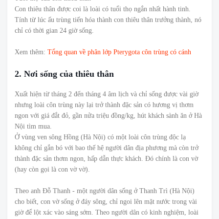
Con thiêu thân được coi là loài có tuổi thọ ngắn nhất hành tinh.
Tính từ lúc ấu trùng tiến hóa thành con thiêu thân trưởng thành, nó
chỉ có thời gian 24 giờ sống.
Xem thêm:
Tổng quan về phân lớp Pterygota côn trùng có cánh
2. Nơi sống của thiêu thân
Xuất hiện từ tháng 2 đến tháng 4 âm lịch và chỉ sống được vài giờ
nhưng loài côn trùng này lại trở thành đặc sản có hương vị thơm
ngon với giá đắt đỏ, gần nửa triệu đồng/kg, hút khách sành ăn ở Hà
Nội tìm mua.
Ở vùng ven sông Hồng (Hà Nội) có một loài côn trùng độc lạ
không chỉ gắn bó với bao thế hệ người dân địa phương mà còn trở
thành đặc sản thơm ngon, hấp dẫn thực khách. Đó chính là con vờ
(hay còn gọi là con vờ vờ).
Theo anh Đỗ Thanh - một người dân sống ở Thanh Trì (Hà Nội)
cho biết, con vờ sống ở đáy sông, chỉ ngoi lên mặt nước trong vài
giờ để lột xác vào sáng sớm. Theo người dân có kinh nghiệm, loài