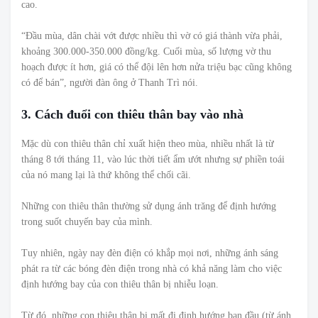
cao.
“Đầu mùa, dân chài vớt được nhiều thì vờ có giá thành vừa phải,
khoảng 300.000-350.000 đồng/kg. Cuối mùa, số lượng vờ thu
hoạch được ít hơn, giá có thể đội lên hơn nửa triệu bạc cũng không
có để bán”, người đàn ông ở Thanh Trì nói.
3. Cách đuổi con thiêu thân bay vào nhà
Mặc dù con thiêu thân chỉ xuất hiện theo mùa, nhiều nhất là từ
tháng 8 tới tháng 11, vào lúc thời tiết ẩm ướt nhưng sự phiền toái
của nó mang lại là thứ không thể chối cãi.
Những con thiêu thân thường sử dụng ánh trăng để định hướng
trong suốt chuyến bay của mình.
Tuy nhiên, ngày nay đèn điện có khắp mọi nơi, những ánh sáng
phát ra từ các bóng đèn điện trong nhà có khả năng làm cho việc
định hướng bay của con thiêu thân bị nhiễu loạn.
Từ đó, những con thiêu thân bị mất đi định hướng ban đầu (từ ánh