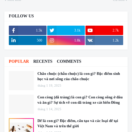
FOLLOW US
1.5k
3.1k
2.7k
500
1.8k
1.2k
POPULAR
RECENTS
COMMENTS
Chão chuộc (chẫu chuộc) là con gì? Đặc điểm sinh
học và nơi sống của chão chuộc
tháng 1 19, 2025
Con còng (dã tràng) là con gì? Con còng sống ở đâu
và ăn gì? Sự tích về con dã tràng xe cát biển Đông
tháng 1 14, 2025
Dế là con gì? Đặc điểm, cấu tạo và các loại dế tại
Việt Nam và trên thế giới