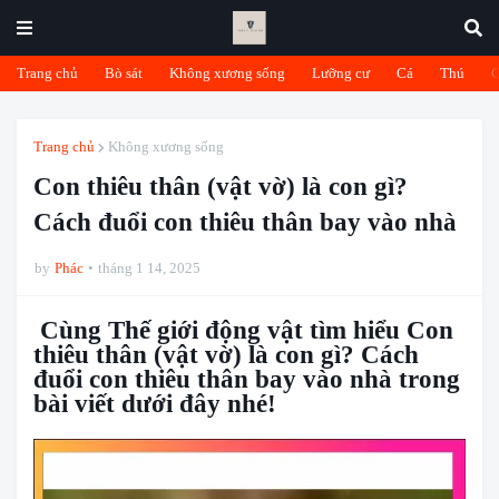
Trang chủ
Bò sát
Không xương sống
Lưỡng cư
Cá
Thú
Trang chủ
Không xương sống
Con thiêu thân (vật vờ) là con gì?
Cách đuổi con thiêu thân bay vào nhà
by
Phác
tháng 1 14, 2025
Cùng Thế giới động vật tìm hiểu Con
thiêu thân (vật vờ) là con gì? Cách
đuổi con thiêu thân bay vào nhà trong
bài viết dưới đây nhé!