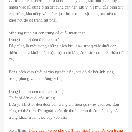
Cách đuổi con thiêu thân ra khỏi nhà này cũng khá đơn giản, tuy
nhiên việc sử dụng bình xịt cũng cần nên lưu ý. Vì mùi của bình xịt
côn trùng khá nồng và khó chịu, cho nên khi xịt xong bạn nên ra
khỏi nơi đó để tránh hít phải.
Sử dụng bình xịt côn trùng để đuổi thiêu thân
Dùng thiết bị đèn đuổi côn trùng
Đây cũng là một trong những cách hữu hiệu trong việc đuổi con
thiêu thân ra khỏi nhà, hoặc thậm chí là ngăn chặn con thiêu thân từ
xa,
Bằng cách cắm thiết bị vào nguồn điện, sau đó tắt hết ánh sáng
trong phòng và tận hưởng kết quả.
Dùng thiết bị đèn đuổi côn trùng
Thiết bị đèn đuổi côn trùng
Lưu ý: Thiết bị đèn đuổi côn trùng chỉ hiệu quả vào buổi tối. Bạn
cũng có thể treo đèn ngoài vườn để thu hút con thiêu thân hay côn
trùng khác, tránh việc bay vào nhà.
Xem thêm:
Tổng quan về bộ phù du (thiêu thân) phân lớp côn trùng