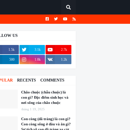
LLOW US
1.5k
3.1k
2.7k
500
1.8k
1.2k
PULAR
RECENTS
COMMENTS
Chão chuộc (chẫu chuộc) là
con gì? Đặc điểm sinh học và
nơi sống của chão chuộc
tháng 1 19, 2025
Con còng (dã tràng) là con gì?
Con còng sống ở đâu và ăn gì?
Sự tích về con dã tràng xe cát