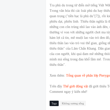
Tra phù du trong từ điển mở tiếng Việt Wi
Trong văn hóa thì các loài phù du hay thiê
quan trọng ("tiền bạc là phù du"[7]), rồi 
phiêu dạt, phiêu linh. Thiêu thân nghĩa là 
những con côn trùng nhỏ lao vào ánh đèn, 
thường ví von với những người chơi ma túy
hám lợi cả tin, mê muội lao vào trò đen đỏ
thiêu thân lao vào trò vui thế gian, giống 
thiêu thân" của Lâm Chấn Khang. Dân gian
của con người, khi quá đam mê những thói
mình mà sống trong đau khổ lầm mê. Trong
thiêu thân".
Xem thêm:
Tổng quan về phân lớp Pterygo
Trên đây
Thế giới động vật
đã giới thiệu T
Comment ngay ý kiến nhé!
Tags
Không xương sống