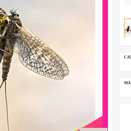
CA
MA