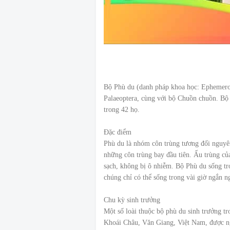
Bộ Phù du (danh pháp khoa học: Ephemeropt
Palaeoptera, cùng với bộ Chuồn chuồn. Bộ n
trong 42 họ.
Đặc điểm
Phù du là nhóm côn trùng tương đối nguyên
những côn trùng bay đầu tiên. Ấu trùng củ
sạch, không bị ô nhiễm. Bộ Phù du sống tro
chúng chỉ có thể sống trong vài giờ ngắn n
Chu kỳ sinh trưởng
Một số loài thuộc bộ phù du sinh trưởng t
Khoái Châu, Văn Giang, Việt Nam, được ng