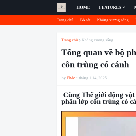
HOME
FEATURES
Trang chủ
Bò sát
Không xương sống
Trang chủ
Không xương sống
Tổng quan về bộ ph
côn trùng có cánh
by
Phác
tháng 1 14, 2025
Cùng Thế giới động vật
phân lớp côn trùng có cá