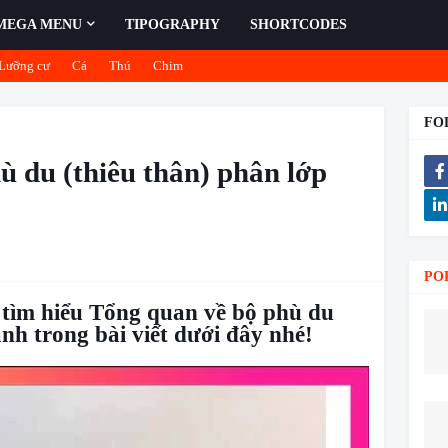
MEGA MENU
TIPOGRAPHY
SHORTCODES
Lưỡng cư
Cá
Thú
Chim
FO
ù du (thiêu thân) phân lớp
PO
 tìm hiểu Tổng quan về bộ phù du
nh trong bài viết dưới đây nhé!