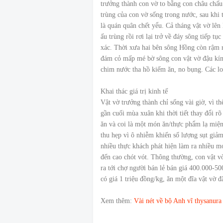
trưởng thành con vờ to bằng con châu chấ
trùng của con vờ sống trong nước, sau khi 
là quán quân chết yểu. Cả tháng vật vờ lên
ấu trùng rồi rơi lại trở về đáy sông tiếp t
xác. Thời xưa hai bên sông Hồng còn rậm r
đám cỏ mấp mé bờ sông con vật vờ đậu kín. 
chim nước tha hồ kiếm ăn, no bụng. Các lo
Khai thác giá trị kinh tế
Vật vờ trưởng thành chỉ sống vài giờ, vì 
gần cuối mùa xuân khi thời tiết thay đổi r
ăn và coi là một món ăn/thực phẩm lạ miện
thu hẹp vì ô nhiễm khiến số lượng sụt giả
nhiều thực khách phát hiện làm ra nhiều mó
đến cao chót vót. Thông thường, con vật 
ra tới chợ người bán lẻ bán giá 400.000-50
có giá 1 triệu đồng/kg, ăn một đĩa vật vờ 
Xem thêm:
Vài nét về bộ Anh vĩ thysanura