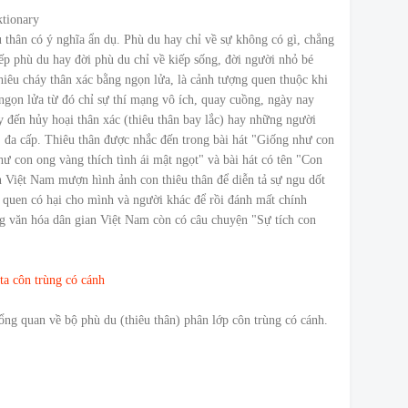
ktionary
u thân có ý nghĩa ẩn dụ. Phù du hay chỉ về sự không có gì, chẳng
kiếp phù du hay đời phù du chỉ về kiếp sống, đời người nhỏ bé
thiêu cháy thân xác bằng ngọn lửa, là cảnh tượng quen thuộc khi
ngọn lửa từ đó chỉ sự thí mạng vô ích, quay cuồng, ngày nay
 đến hủy hoại thân xác (thiêu thân bay lắc) hay những người
, đa cấp. Thiêu thân được nhắc đến trong bài hát "Giống như con
như con ong vàng thích tình ái mật ngọt" và bài hát có tên "Con
 Việt Nam mượn hình ảnh con thiêu thân để diễn tả sự ngu dốt
 quen có hại cho mình và người khác để rồi đánh mất chính
 văn hóa dân gian Việt Nam còn có câu chuyện "Sự tích con
ta côn trùng có cánh
ổng quan về bộ phù du (thiêu thân) phân lớp côn trùng có cánh.