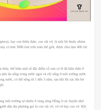
era), hay con thiêu thân, con vật vờ, là một bộ thuộc nhóm
ày có hơn 3000 loài trên toàn thế giới, được chia làm 400 chi
 thủy, thể hiện một số đặc điểm cổ xưa có lẽ đã hiện diện ở
a phù du sống trong nước ngọt và chỉ sống ở môi trường nước
ng nước, có thể sống từ 1 đến 3 năm, sau khi lột xác lên bờ
gủi.
rong môi trường tự nhiên ở vùng sông Hồng ở các huyện như
ười dân địa phương gọi là con vật vờ, vờ vờ hay con vờ. Khi