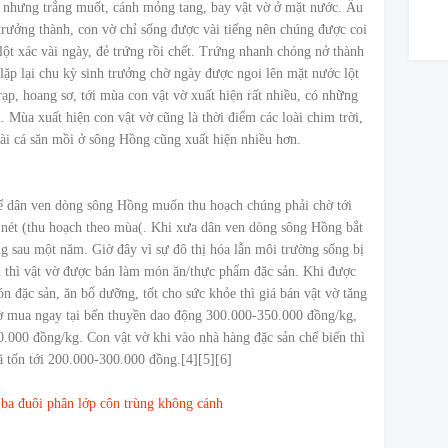
u nhưng trắng muốt, cánh mỏng tang, bay vật vờ ở mặt nước. Ấu
trưởng thành, con vờ chỉ sống được vài tiếng nên chúng được coi
 lột xác vài ngày, đẻ trứng rồi chết. Trứng nhanh chóng nở thành
ục lặp lại chu kỳ sinh trưởng chờ ngày được ngoi lên mặt nước lột
ạp, hoang sơ, tới mùa con vật vờ xuất hiện rất nhiều, có những
Mùa xuất hiện con vật vờ cũng là thời điểm các loài chim trời,
ài cá săn mồi ở sông Hồng cũng xuất hiện nhiều hơn.
thế dân ven dòng sông Hồng muốn thu hoạch chúng phải chờ tới
õ nét (thu hoạch theo mùa(. Khi xưa dân ven dòng sông Hồng bắt
g sau một năm. Giờ đây vì sự đô thị hóa lẫn môi trường sống bị
m thì vật vờ được bán làm món ăn/thực phẩm đặc sản. Khi được
n đặc sản, ăn bổ dưỡng, tốt cho sức khỏe thì giá bán vật vờ tăng
vờ mua ngay tại bến thuyền dao động 300.000-350.000 đồng/kg,
0.000 đồng/kg. Con vật vờ khi vào nhà hàng đặc sản chế biến thì
đã tốn tới 200.000-300.000 đồng.[4][5][6]
 ba đuôi phân lớp côn trùng không cánh