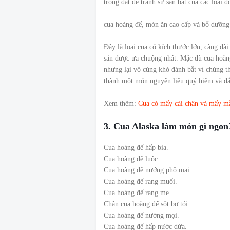
trong đất để tránh sự săn bắt của các loài đ
cua hoàng đế, món ăn cao cấp và bổ dưỡng
Đây là loại cua có kích thước lớn, càng dài
sản được ưa chuộng nhất. Mặc dù cua hoàn
nhưng lại vô cùng khó đánh bắt vì chúng th
thành một món nguyên liệu quý hiếm và đắ
Xem thêm:
Cua có mấy cái chân và mấy m
3. Cua Alaska làm món gì ngon
Cua hoàng đế hấp bia.
Cua hoàng đế luộc.
Cua hoàng đế nướng phô mai.
Cua hoàng đế rang muối.
Cua hoàng đế rang me.
Chân cua hoàng đế sốt bơ tỏi.
Cua hoàng đế nướng mọi.
Cua hoàng đế hấp nước dừa.