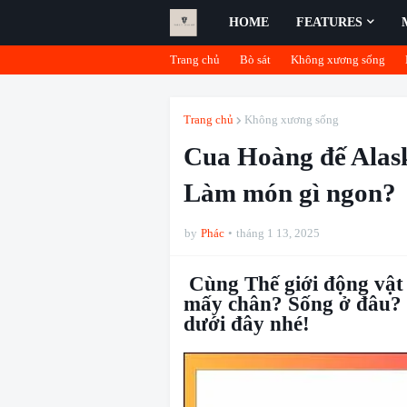
HOME
FEATURES
Trang chủ
Bò sát
Không xương sống
Trang chủ
Không xương sống
Cua Hoàng đế Alas
Làm món gì ngon?
by
Phác
tháng 1 13, 2025
Cùng Thế giới động vật
mấy chân? Sống ở đâu? 
dưới đây nhé!