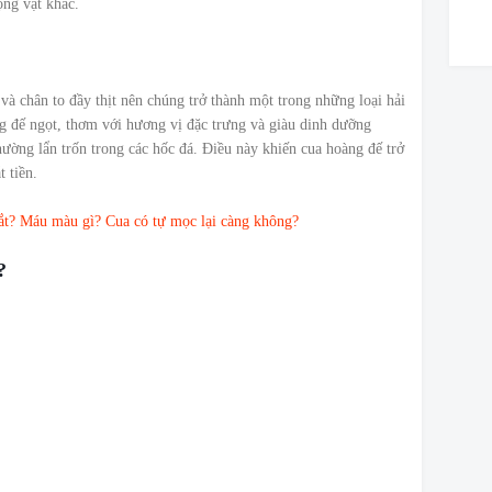
ộng vật khác.
 và chân to đầy thịt nên chúng trở thành một trong những loại hải
g đế ngọt, thơm với hương vị đặc trưng và giàu dinh dưỡng
ường lẩn trốn trong các hốc đá. Điều này khiến cua hoàng đế trở
t tiền.
ắt? Máu màu gì? Cua có tự mọc lại càng không?
?