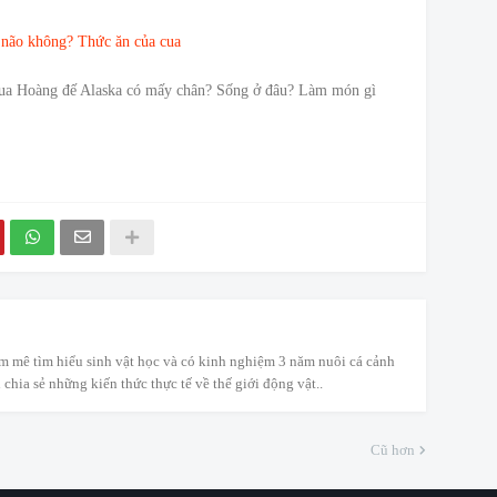
 não không? Thức ăn của cua
Cua Hoàng đế Alaska có mấy chân? Sống ở đâu? Làm món gì
m mê tìm hiểu sinh vật học và có kinh nghiệm 3 năm nuôi cá cảnh
 chia sẻ những kiến thức thực tế về thế giới động vật..
Cũ hơn