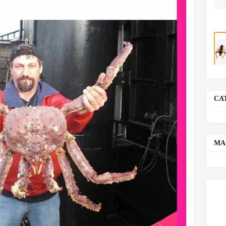
CA
MA