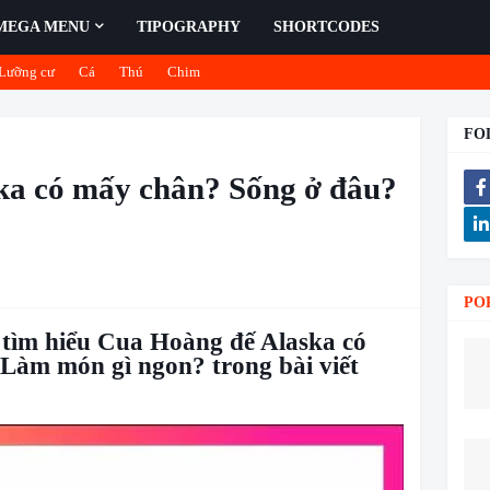
MEGA MENU
TIPOGRAPHY
SHORTCODES
Lưỡng cư
Cá
Thú
Chim
FO
ka có mấy chân? Sống ở đâu?
PO
 tìm hiểu Cua Hoàng đế Alaska có
Làm món gì ngon? trong bài viết