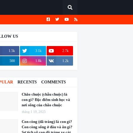
LLOW US
1.5k
3.1k
2.7k
500
1.8k
1.2k
PULAR
RECENTS
COMMENTS
Chão chuộc (chẫu chuộc) là
con gì? Đặc điểm sinh học và
nơi sống của chão chuộc
tháng 1 19, 2025
Con còng (dã tràng) là con gì?
Con còng sống ở đâu và ăn gì?
Sự tích về con dã tràng xe cát