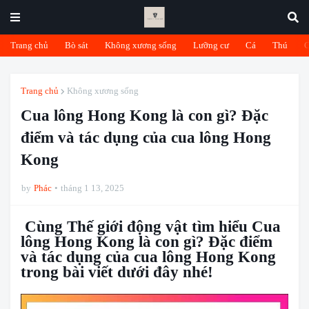
Trang chủ
Bò sát
Không xương sống
Lưỡng cư
Cá
Thú
Trang chủ
Không xương sống
Cua lông Hong Kong là con gì? Đặc
điểm và tác dụng của cua lông Hong
Kong
by
Phác
tháng 1 13, 2025
Cùng Thế giới động vật tìm hiểu Cua
lông Hong Kong là con gì? Đặc điểm
và tác dụng của cua lông Hong Kong
trong bài viết dưới đây nhé!