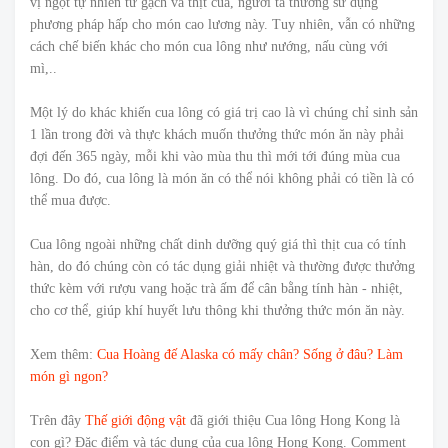
vị ngọt tự nhiên từ gạch và thịt cua, người ta thường sử dụng
phương pháp hấp cho món cao lương này. Tuy nhiên, vẫn có những
cách chế biến khác cho món cua lông như nướng, nấu cùng với
mì,..
Một lý do khác khiến cua lông có giá trị cao là vì chúng chỉ sinh sản
1 lần trong đời và thực khách muốn thưởng thức món ăn này phải
đợi đến 365 ngày, mỗi khi vào mùa thu thì mới tới đúng mùa cua
lông. Do đó, cua lông là món ăn có thể nói không phải có tiền là có
thể mua được.
Cua lông ngoài những chất dinh dưỡng quý giá thì thịt cua có tính
hàn, do đó chúng còn có tác dụng giải nhiệt và thường được thưởng
thức kèm với rượu vang hoặc trà ấm để cân bằng tính hàn - nhiệt,
cho cơ thể, giúp khí huyết lưu thông khi thưởng thức món ăn này.
Xem thêm:
Cua Hoàng đế Alaska có mấy chân? Sống ở đâu? Làm
món gì ngon?
Trên đây
Thế giới động vật
đã giới thiệu Cua lông Hong Kong là
con gì? Đặc điểm và tác dụng của cua lông Hong Kong. Comment