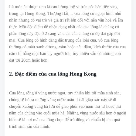
Là món ăn được xem là cao lương mỹ vị trên các bàn tiệc sang
trọng tại Hong Kong, Thượng Hải,... cua lông có ngoại hình nhỏ
nhắn nhưng có vai trò và giá trị rất lớn đối với nền văn hoá và ẩm
thực. Một đặc điểm dễ nhận dạng nhất của cua lông là chúng có
phần lông dày đặc ở 2 càng và chân của chúng có độ dài gấp đôi
mai. Cua lông có hình dáng đặc trưng của loài cua, vỏ cua lông
thường có màu xanh dương, xám hoặc nâu đậm, kích thước của cua
nâu chỉ bằng một bàn tay người lớn, tuy nhiên vẫn có những con
đạt tới 20cm hoặc hơn.
2. Đặc điểm của cua lông Hong Kong
Cua lông sống ở vùng nước ngọt, tuy nhiên khi tới mùa sinh sản,
chúng sẽ bò ra những vùng nước mặn. Loài giáp xác này sẽ di
chuyển xuống vùng hạ lưu để giao phối vào năm thứ tư hoặc thứ
năm của chúng vào cuối mùa hè. Những vùng nước sâu hơn ở ngoài
biển sẽ là nơi mà cua lông chọn để trú đông và chuẩn bị cho quá
trình sinh sản của mình.