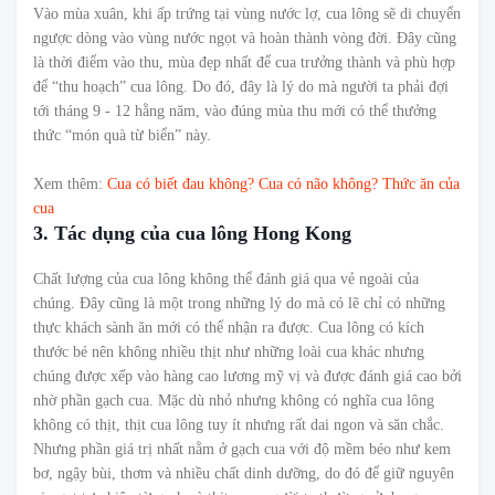
Vào mùa xuân, khi ấp trứng tại vùng nước lợ, cua lông sẽ di chuyển
ngược dòng vào vùng nước ngọt và hoàn thành vòng đời. Đây cũng
là thời điểm vào thu, mùa đẹp nhất để cua trưởng thành và phù hợp
để “thu hoạch” cua lông. Do đó, đây là lý do mà người ta phải đợi
tới tháng 9 - 12 hằng năm, vào đúng mùa thu mới có thể thưởng
thức “món quà từ biển” này.
Xem thêm:
Cua có biết đau không? Cua có não không? Thức ăn của
cua
3. Tác dụng của cua lông Hong Kong
Chất lượng của cua lông không thể đánh giá qua vẻ ngoài của
chúng. Đây cũng là một trong những lý do mà có lẽ chỉ có những
thực khách sành ăn mới có thể nhận ra được. Cua lông có kích
thước bé nên không nhiều thịt như những loài cua khác nhưng
chúng được xếp vào hàng cao lương mỹ vị và được đánh giá cao bởi
nhờ phần gạch cua. Mặc dù nhỏ nhưng không có nghĩa cua lông
không có thịt, thịt cua lông tuy ít nhưng rất dai ngon và săn chắc.
Nhưng phần giá trị nhất nằm ở gạch cua với độ mềm béo như kem
bơ, ngậy bùi, thơm và nhiều chất dinh dưỡng, do đó để giữ nguyên