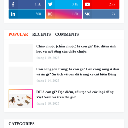
1.5k
3.1k
2.7k
500
1.8k
1.2k
POPULAR
RECENTS
COMMENTS
Chão chuộc (chẫu chuộc) là con gì? Đặc điểm sinh
học và nơi sống của chão chuộc
tháng 1 19, 2025
Con còng (dã tràng) là con gì? Con còng sống ở đâu
và ăn gì? Sự tích về con dã tràng xe cát biển Đông
tháng 1 14, 2025
Dế là con gì? Đặc điểm, cấu tạo và các loại dế tại
Việt Nam và trên thế giới
tháng 1 16, 2025
CATEGORIES