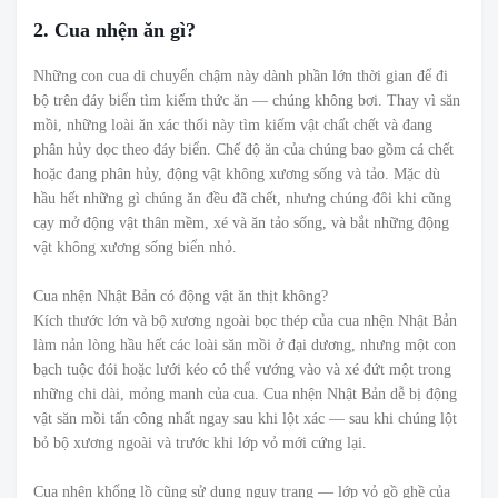
2. Cua nhện ăn gì?
Những con cua di chuyển chậm này dành phần lớn thời gian để đi
bộ trên đáy biển tìm kiếm thức ăn — chúng không bơi. Thay vì săn
mồi, những loài ăn xác thối này tìm kiếm vật chất chết và đang
phân hủy dọc theo đáy biển. Chế độ ăn của chúng bao gồm cá chết
hoặc đang phân hủy, động vật không xương sống và tảo. Mặc dù
hầu hết những gì chúng ăn đều đã chết, nhưng chúng đôi khi cũng
cạy mở động vật thân mềm, xé và ăn tảo sống, và bắt những động
vật không xương sống biển nhỏ.
Cua nhện Nhật Bản có động vật ăn thịt không?
Kích thước lớn và bộ xương ngoài bọc thép của cua nhện Nhật Bản
làm nản lòng hầu hết các loài săn mồi ở đại dương, nhưng một con
bạch tuộc đói hoặc lưới kéo có thể vướng vào và xé đứt một trong
những chi dài, mỏng manh của cua. Cua nhện Nhật Bản dễ bị động
vật săn mồi tấn công nhất ngay sau khi lột xác — sau khi chúng lột
bỏ bộ xương ngoài và trước khi lớp vỏ mới cứng lại.
Cua nhện khổng lồ cũng sử dụng ngụy trang — lớp vỏ gồ ghề của