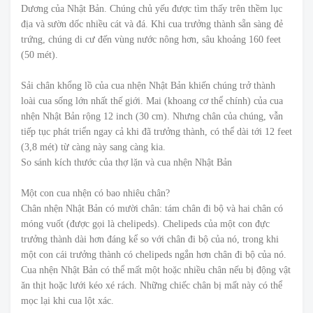
Dương của Nhật Bản. Chúng chủ yếu được tìm thấy trên thềm lục
địa và sườn dốc nhiều cát và đá. Khi cua trưởng thành sẵn sàng đẻ
trứng, chúng di cư đến vùng nước nông hơn, sâu khoảng 160 feet
(50 mét).
Sải chân khổng lồ của cua nhện Nhật Bản khiến chúng trở thành
loài cua sống lớn nhất thế giới. Mai (khoang cơ thể chính) của cua
nhện Nhật Bản rộng 12 inch (30 cm). Nhưng chân của chúng, vẫn
tiếp tục phát triển ngay cả khi đã trưởng thành, có thể dài tới 12 feet
(3,8 mét) từ càng này sang càng kia.
So sánh kích thước của thợ lặn và cua nhện Nhật Bản
Một con cua nhện có bao nhiêu chân?
Chân nhện Nhật Bản có mười chân: tám chân đi bộ và hai chân có
móng vuốt (được gọi là chelipeds). Chelipeds của một con đực
trưởng thành dài hơn đáng kể so với chân đi bộ của nó, trong khi
một con cái trưởng thành có chelipeds ngắn hơn chân đi bộ của nó.
Cua nhện Nhật Bản có thể mất một hoặc nhiều chân nếu bị động vật
ăn thịt hoặc lưới kéo xé rách. Những chiếc chân bị mất này có thể
mọc lại khi cua lột xác.