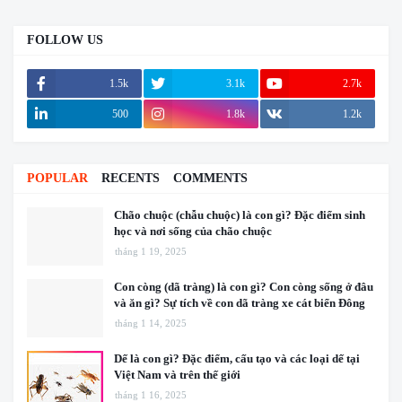
FOLLOW US
1.5k
3.1k
2.7k
500
1.8k
1.2k
POPULAR
RECENTS
COMMENTS
Chão chuộc (chẫu chuộc) là con gì? Đặc điểm sinh
học và nơi sống của chão chuộc
tháng 1 19, 2025
Con còng (dã tràng) là con gì? Con còng sống ở đâu
và ăn gì? Sự tích về con dã tràng xe cát biển Đông
tháng 1 14, 2025
Dế là con gì? Đặc điểm, cấu tạo và các loại dế tại
Việt Nam và trên thế giới
tháng 1 16, 2025