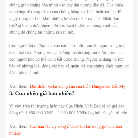
chúng giúp chúng hòa mình vào đáy đại dương đầy đá. Cua nhện
non cũng sẽ trang trí vỏ của chúng bằng bọt biển hoặc tảo bẹ để
ngụy trang tốt hơn khỏi những kẻ săn mồi. Cua nhện Nhật Bản
trưởng thành dựa nhiều hơn vào kích thước và móng vuốt của
chúng để chống lại những kẻ săn mồi.
Con người ăn những con cua này như một món ăn ngon trong mùa
đánh bắt cua. Nhưng vì cua trưởng thành sống sâu dưới nước nên
con người khó có thể đánh bắt được chúng. Người ta đang nỗ lực
bảo vệ những loài động vật này và quần thể của chúng khỏi nguy cơ
đánh bắt quá mức.
Xem thêm:
Đặc điểm và tác dụng của cua biển Dungeness Bắc Mỹ
3. Cua nhện giá bao nhiêu?
Vì vậy, trên thị trường hiện nay Cua Nhện Nhật Bản sẽ có giá dao
động từ: 1.850.000 VNĐ – 1.950.000 VNĐ/1kg bởi các yếu tố trên.
Xem thêm:
Cua nâu Na Uy sống ở đâu? Có tác dụng gì? Giá bao
nhiêu?