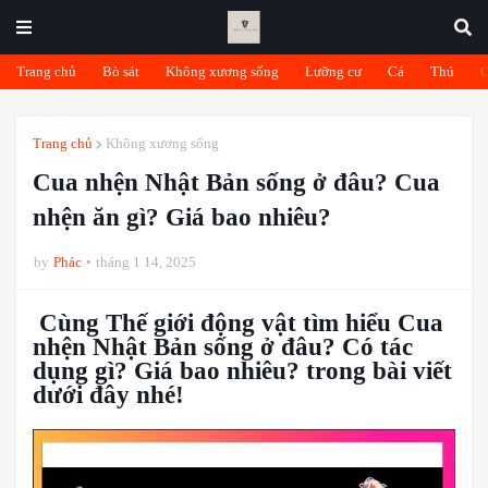
Trang chủ
Bò sát
Không xương sống
Lưỡng cư
Cá
Thú
Trang chủ
Không xương sống
Cua nhện Nhật Bản sống ở đâu? Cua
nhện ăn gì? Giá bao nhiêu?
by
Phác
tháng 1 14, 2025
Cùng Thế giới động vật tìm hiểu Cua
nhện Nhật Bản sống ở đâu? Có tác
dụng gì? Giá bao nhiêu? trong bài viết
dưới đây nhé!