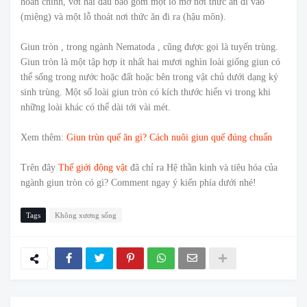
hoàn chỉnh, với hai đầu bao gồm một lỗ mở nơi thức ăn đi vào
(miệng) và một lỗ thoát nơi thức ăn đi ra (hậu môn).
Giun tròn , trong ngành Nematoda , cũng được gọi là tuyến trùng.
Giun tròn là một tập hợp ít nhất hai mươi nghìn loài giống giun có
thể sống trong nước hoặc đất hoặc bên trong vật chủ dưới dạng ký
sinh trùng. Một số loài giun tròn có kích thước hiển vi trong khi
những loài khác có thể dài tới vài mét.
Xem thêm:
Giun trùn quế ăn gì? Cách nuôi giun quế đúng chuẩn
Trên đây
Thế giới động vật
đã chỉ ra Hệ thần kinh và tiêu hóa của
ngành giun tròn có gì? Comment ngay ý kiến phía dưới nhé!
Tags
Không xương sống