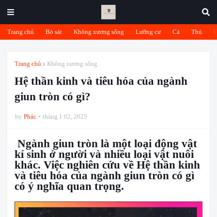
Trang chủ
Bò sát
Không xương sống
Lưỡng cư
Cá
Thú
Trang chủ
Không xương sống
Hệ thần kinh và tiêu hóa của ngành
giun tròn có gì?
by
Phác
tháng 1 02, 2025
Ngành giun tròn là một loại động vật
kí sinh ở người và nhiều loại vật nuôi
khác. Việc nghiên cứu về Hệ thần kinh
và tiêu hóa của ngành giun tròn có gì
có ý nghĩa quan trọng.