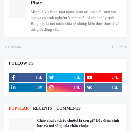
Phác
Mình là Vũ Phác, một người đam mê tìm hiểu sinh vật
học và có kinh nghiệm 3 năm nuôi cá cảnh thủy sinh.
Blog này là nơi mình chia sẻ những kiến thức thực tế về
thế giới động vật..
Mới hơn
Cũ hơn
FOLLOW US
1.5k
3.1k
2.7k
500
1.8k
1.2k
POPULAR
RECENTS
COMMENTS
Chão chuộc (chẫu chuộc) là con gì? Đặc điểm sinh
học và nơi sống của chão chuộc