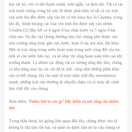
hay tắc kè, với cơ thể thanh mảnh, mũi ngắn, và đuôi dài. Tất cả các
loài tuyệt chủng trong bộ này đã được phát hiện và tất cả các loài
còn sinh tồn đều được xếp vào bộ có tên khoa học là Caudata, trong
khi đó, thỉnh thoảng các loài còn sinh tồn được xếp vào nhóm
Urodela.[2] Hầu hết có 4 ngón ở hai chân trước và 5 ngón ở hai
chân sau. Da ẩm của chúng thường làm cho chúng phụ thuộc vào
môi trường sống hoặc gần vực nước, hoặc ở các nơi mát, ẩm khác.
Một số loài sống trong nước hoàn toàn trong suốt vòng đời của nó,
một số cần nước liên tục, và số khác thì sống hoàn toàn trên cạn khi
trưởng thành. Là nhóm các động vật có xương sống độc đáo, chúng
có khả năng mọc lại các chi đã bị mất, cũng như những phần khác
của cơ thể chúng. Da của một số loài chứa chất độc tetrodotoxin
mạnh, những loài này thường di chuyển chậm và có màu sắc cảnh
báo chất độc của chúng.
Xem thêm:
Thiềm thừ là con gì? Đặc điểm và nơi sống của thiềm
thừ
Trong thần thoại, kỳ giông liên quan đến lửa, chúng được cho là
không bị lửa làm tổn hại, và quần áo được làm từ da của chúng có