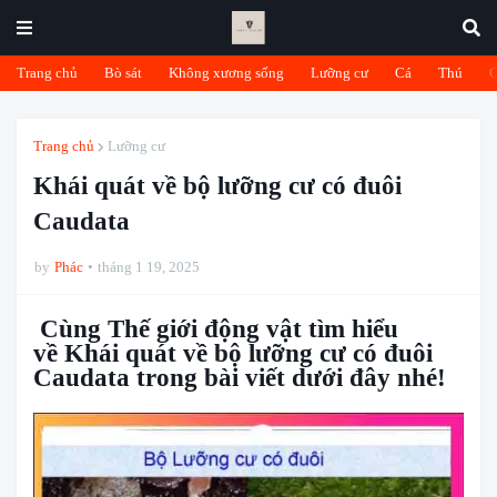
Trang chủ
Bò sát
Không xương sống
Lưỡng cư
Cá
Thú
Trang chủ
Lưỡng cư
Khái quát về bộ lưỡng cư có đuôi
Caudata
by
Phác
tháng 1 19, 2025
Cùng Thế giới động vật tìm hiểu
về Khái quát về bộ lưỡng cư có đuôi
Caudata trong bài viết dưới đây nhé!