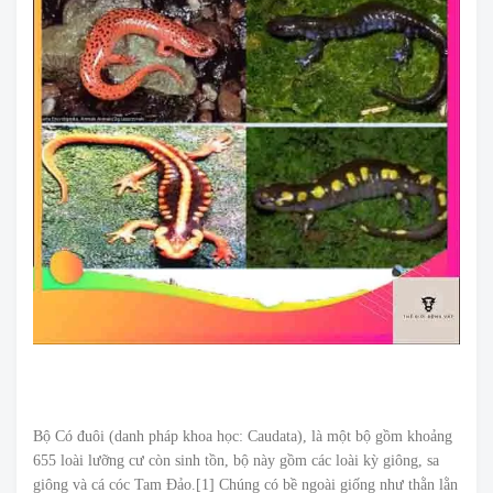
Bộ Có đuôi (danh pháp khoa học: Caudata), là một bộ gồm khoảng
655 loài lưỡng cư còn sinh tồn, bộ này gồm các loài kỳ giông, sa
giông và cá cóc Tam Đảo.[1] Chúng có bề ngoài giống như thằn lằn