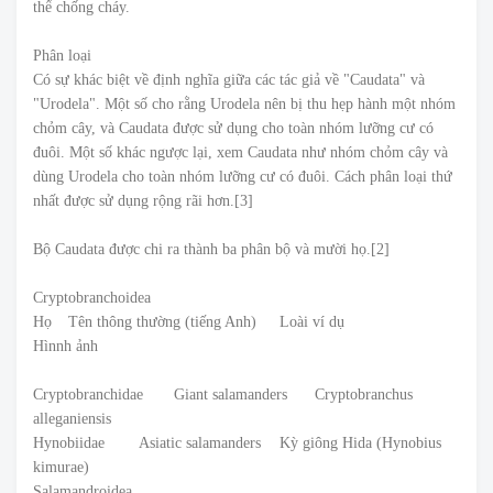
thể chống cháy.
Phân loại
Có sự khác biệt về định nghĩa giữa các tác giả về "Caudata" và
"Urodela". Một số cho rằng Urodela nên bị thu hẹp hành một nhóm
chỏm cây, và Caudata được sử dụng cho toàn nhóm lưỡng cư có
đuôi. Một số khác ngược lại, xem Caudata như nhóm chỏm cây và
dùng Urodela cho toàn nhóm lưỡng cư có đuôi. Cách phân loại thứ
nhất được sử dụng rộng rãi hơn.[3]
Bộ Caudata được chi ra thành ba phân bộ và mười họ.[2]
Cryptobranchoidea
Họ
Tên thông thường (tiếng Anh)
Loài ví dụ
Hìnnh ảnh
Cryptobranchidae
Giant salamanders
Cryptobranchus
alleganiensis
Hynobiidae
Asiatic salamanders
Kỳ giông Hida (Hynobius
kimurae)
Salamandroidea