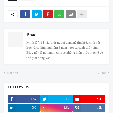
Phác
Mình là Vũ Phác, một người đam mê tìm hiểu sinh vật
học và có kinh nghiệm 3 năm nuôi cá cảnh thủy sinh.
Blog này là nơi mình chia sẻ những kiến thức thực tế về
thế giới động vật..
Mới hơn
Cũ hơn
FOLLOW US
1.5k
3.1k
2.7k
500
1.8k
1.2k