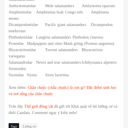
Ambystomatidae
Mole salamanders
Ambystoma opacum
Amphiumidae
Amphiumas hoặc Congo eels
Amphiuma
means
Dicamptodontidae
Pacific giant salamanders
Dicamptodon
tenebrosus
Plethodontidae
Lungless salamanders
Plethodon cinereus
Proteidae
Mudpuppies and olms
Manh giông (Proteus anguinus)
Rhyacotritonidae
Torrent salamanders
Rhyacotriton
variegatus
Salamandridae
Newts and true salamanders
Ichthyosaura alpestris
Sirenoidea
Sirenidae
Sirens
Siren lacertina
Xem thêm:
Chão chuộc (chẫu chuộc) là con gì? Đặc điểm sinh học
và nơi sống của chão chuộc
Trên đây
Thế giới động vật
đã gửi tới Khái quát về bộ lưỡng cư có
đuôi Caudata. Comment ngay ý kiến nehs!
Tags
Lưỡng cư