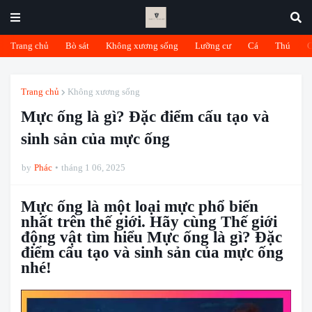
Trang chủ
Bò sát
Không xương sống
Lưỡng cư
Cá
Thú
Trang chủ
Không xương sống
Mực ống là gì? Đặc điểm cấu tạo và
sinh sản của mực ống
by
Phác
tháng 1 06, 2025
Mực ống là một loại mực phổ biến
nhất trên thế giới. Hãy cùng Thế giới
động vật tìm hiểu Mực ống là gì? Đặc
điểm cấu tạo và sinh sản của mực ống
nhé!