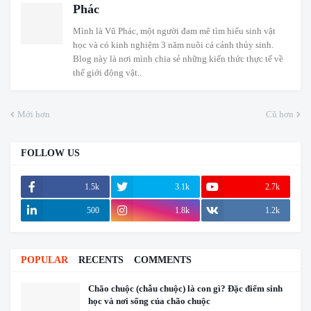
Phác
Mình là Vũ Phác, một người đam mê tìm hiểu sinh vật
học và có kinh nghiệm 3 năm nuôi cá cảnh thủy sinh.
Blog này là nơi mình chia sẻ những kiến thức thực tế về
thế giới động vật..
Mới hơn
Cũ hơn
FOLLOW US
1.5k
3.1k
2.7k
500
1.8k
1.2k
POPULAR
RECENTS
COMMENTS
Chão chuộc (chẫu chuộc) là con gì? Đặc điểm sinh
học và nơi sống của chão chuộc