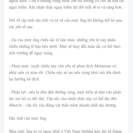
ngoài khơi. Còn ở những vùng nước lớn thì không có chỗ ẩn náu rất
nguy hiểm. Khi nhận thấy nguy hiểm thì đôi mắt sẽ to và sáng hơn.
Nói về tập tính săn mồi và tự vệ của mực ống thì không thể bỏ qua
các yếu tố sau:
- Da của mực ống chứa sắc tố bào màu: những yếu tố này phản
chiếu những tế bào bên dưới. Mực sẽ thay đổi màu sắc cơ thể theo
môi trường để ngụy trang.
- Phun mực: tuyệt chiêu này chủ yếu sẽ phun dịch Melamine và
nhầy nên có màu tối. Chiêu này sẽ tạo nên vùng khói mù lớn đánh
lạc hướng kẻ địch.
- Phản lực: nếu bị dồn đến đường cùng, mực biển sẽ dựa vào phản
lực mà bỏ xa đối thủ. Vận tốc của chiêu thức này có thể đạt đến
40km/h - vận tốc của động vật thân mềm nhanh nhất đại dương.
Đặc tính của mực ống
Mùa mực ống to và ngon nhất ở Việt Nam thường kéo dài từ tháng