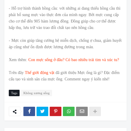
- Hỗ trợ hình thành hồng cầu: với những ai đang thiếu hồng cầu thì
phải bổ sung mực vào thực đơn của mình ngay. Bởi mực cung cấp
cho cơ thể đến 905 hàm lượng đồng. Đồng giúp cho cơ thể được
hấp thụ, lưu trữ vào trao đổi chất tạo nên hồng cầu.
- Mực còn giúp tăng cường hệ miễn dịch, chống ợ chua, giảm huyết
áp cũng như ổn định được lượng đường trong máu.
Xem thêm:
Con mực sống ở đâu? Có bao nhiêu trái tim và xúc tu?
Trên đây
Thế giới động vật
đã giới thiệu Mực ống là gì? Đặc điểm
cấu tạo và sinh sản của mực ống. Comment ngay ý kiến nhé!
Tags
Không xương sống