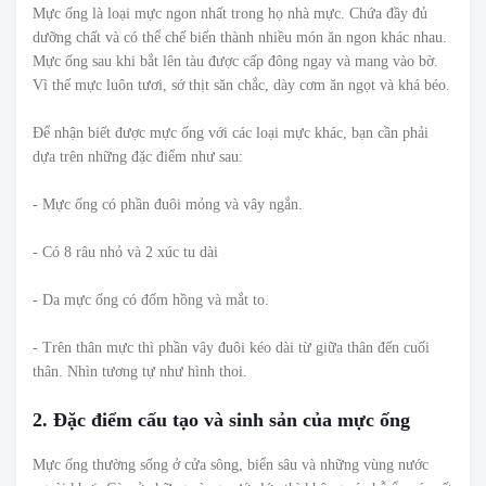
Mực ống là loại mực ngon nhất trong họ nhà mực. Chứa đầy đủ
dưỡng chất và có thể chế biến thành nhiều món ăn ngon khác nhau.
Mực ống sau khi bắt lên tàu được cấp đông ngay và mang vào bờ.
Vì thế mực luôn tươi, sớ thịt săn chắc, dày cơm ăn ngọt và khá béo.
Để nhận biết được mực ống với các loại mực khác, bạn cần phải
dựa trên những đặc điểm như sau:
- Mực ống có phần đuôi mỏng và vây ngắn.
- Có 8 râu nhỏ và 2 xúc tu dài
- Da mực ống có đốm hồng và mắt to.
- Trên thân mực thì phần vây đuôi kéo dài từ giữa thân đến cuối
thân. Nhìn tương tự như hình thoi.
2. Đặc điểm cấu tạo và sinh sản của mực ống
Mực ống thường sống ở cửa sông, biển sâu và những vùng nước