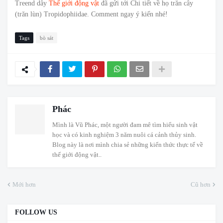
Treend dây
Thế giới động vật
đã gửi tới Chi tiết về họ trăn cây
(trăn lùn) Tropidophiidae. Comment ngay ý kiến nhé!
Tags
bò sát
Phác
Mình là Vũ Phác, một người đam mê tìm hiểu sinh vật
học và có kinh nghiệm 3 năm nuôi cá cảnh thủy sinh.
Blog này là nơi mình chia sẻ những kiến thức thực tế về
thế giới động vật..
Mới hơn
Cũ hơn
FOLLOW US