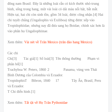
đông nam Brasil. Đây là những loài rắn có kích thước nhỏ-trung
bình, sống trong hang, một vài loài có dải màu nổi bật, bắt mắt.
Hiện tại, hai chi còn sinh tồn, gồm 34 loài, được công nhận.[4] Hai
chi tuyệt chủng (Ungaliophis và Exiliboa) từng được xếp vào
Tropidophiidae, nhưng nay đã đưa sang họ Boidae, chính xác hơn là
vào phân họ Ungaliophiinae.
Xem thêm:
Vài nét về Trăn Mexico (trăn đào hang Mexico)
Các chi
Chi[3]
Tác giả[1]
Số loài[3]
Tên thông thường
Phạm vi
phân bố[1]
Trachyboa
W. Peters, 1860
2
Panama, vùng ven Thái
Bình Dương của Colombia và Ecuador.
TropidophisT
Bibron, 1840
17
Tây Ấn, Brasil, Peru
và Ecuador.
T Chi điển hình.[1]
Xem thêm:
Tất tật về Họ Trăn Pythonidae