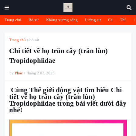
Trang chủ
Bò sát
Không xương sống
Lưỡng cư
Cá
Thú
Trang chủ
bò sát
Chi tiết về họ trăn cây (trăn lùn)
Tropidophiidae
by
Phác
tháng 2 02, 2025
Cùng Thế giới động vật tìm hiểu Chi
tiết về họ trăn cây (trăn lùn)
Tropidophiidae trong bài viết dưới đây
nhé!