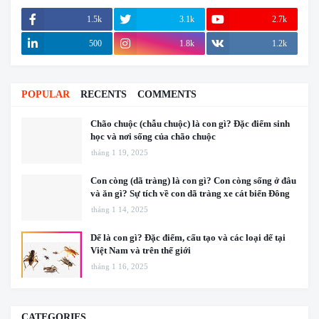
1.5k
3.1k
2.7k
500
1.8k
1.2k
POPULAR
RECENTS
COMMENTS
Chão chuộc (chẫu chuộc) là con gì? Đặc điểm sinh
học và nơi sống của chão chuộc
tháng 1 19, 2025
Con còng (dã tràng) là con gì? Con còng sống ở đâu
và ăn gì? Sự tích về con dã tràng xe cát biển Đông
tháng 1 14, 2025
Dế là con gì? Đặc điểm, cấu tạo và các loại dế tại
Việt Nam và trên thế giới
tháng 1 16, 2025
CATEGORIES