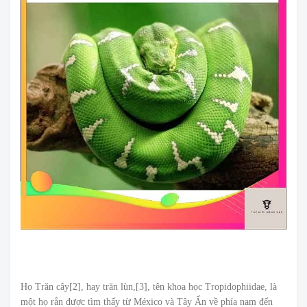
Họ Trăn cây[2], hay trăn lùn,[3], tên khoa học Tropidophiidae, là
một họ rắn được tìm thấy từ México và Tây Ấn về phía nam đến