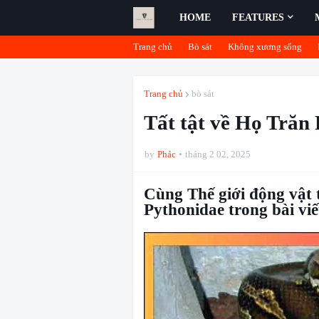
HOME
FEATURES
Trang chủ
Bò sát
Không xương sống
Trang chủ
bò sát
Tất tật về Họ Trăn
by
Phác
tháng 2 02, 2025
Cùng Thế giới động vật 
Pythonidae trong bài viế