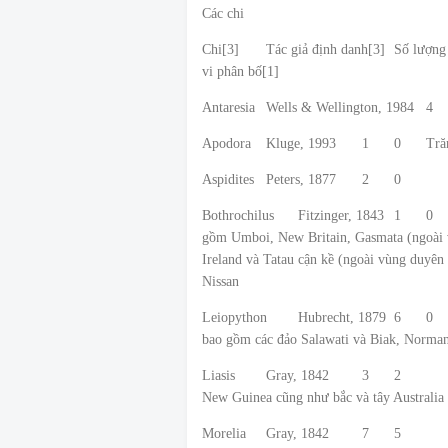
Các chi
Chi[3]
Tác giả định danh[3]
Số lượng 
vi phân bố[1]
Antaresia
Wells & Wellington, 1984
4
Apodora
Kluge, 1993
1
0
Tră
Aspidites
Peters, 1877
2
0
Bothrochilus
Fitzinger, 1843
1
0
gồm Umboi, New Britain, Gasmata (ngoài 
Ireland và Tatau cận kề (ngoài vùng duyên
Nissan
Leiopython
Hubrecht, 1879
6
0
bao gồm các đảo Salawati và Biak, Norman
Liasis
Gray, 1842
3
2
New Guinea cũng như bắc và tây Australia
Morelia
Gray, 1842
7
5