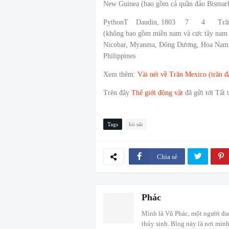
New Guinea (bao gồm cả quần đảo Bismark
PythonT
Daudin, 1803
7
4
Tră
(không bao gồm miền nam và cực tây nam M
Nicobar, Myanma, Đông Dương, Hoa Nam, 
Philippines
Xem thêm:
Vài nét về Trăn Mexico (trăn 
Trên đây
Thế giới động vật
đã gửi tới Tất
Tags
bò sát
Chia sẻ
Phác
Mình là Vũ Phác, một người đa
thủy sinh. Blog này là nơi mình