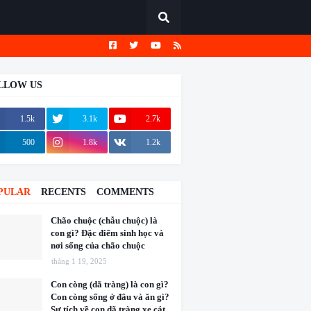
LLOW US
1.5k
3.1k
2.7k
500
1.8k
1.2k
PULAR
RECENTS
COMMENTS
Chão chuộc (chẫu chuộc) là
con gì? Đặc điểm sinh học và
nơi sống của chão chuộc
tháng 1 19, 2025
Con còng (dã tràng) là con gì?
Con còng sống ở đâu và ăn gì?
Sự tích về con dã tràng xe cát