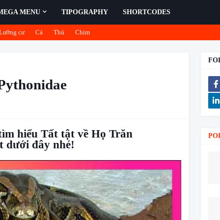
MEGA MENU
TIPOGRAPHY
SHORTCODES
Lưỡng cư
Cá
Thú
Chim
FO
 Pythonidae
tìm hiểu Tất tật về Họ Trăn
PO
t dưới đây nhé!