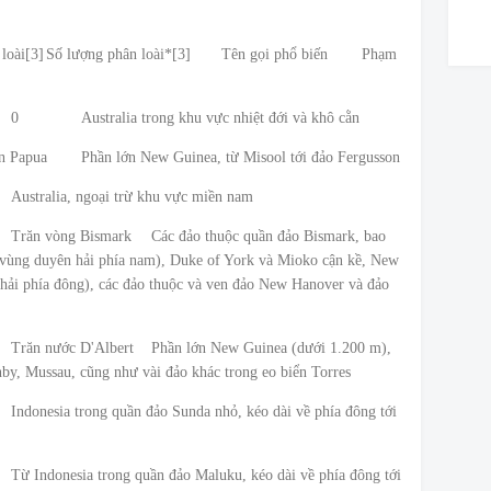
loài[3]
Số lượng phân loài*[3]
Tên gọi phổ biến
Phạm
0
Australia trong khu vực nhiệt đới và khô cằn
n Papua
Phần lớn New Guinea, từ Misool tới đảo Fergusson
Australia, ngoại trừ khu vực miền nam
Trăn vòng Bismark
Các đảo thuộc quần đảo Bismark, bao
vùng duyên hải phía nam), Duke of York và Mioko cận kề, New
 hải phía đông), các đảo thuộc và ven đảo New Hanover và đảo
Trăn nước D'Albert
Phần lớn New Guinea (dưới 1.200 m),
by, Mussau, cũng như vài đảo khác trong eo biển Torres
Indonesia trong quần đảo Sunda nhỏ, kéo dài về phía đông tới
Từ Indonesia trong quần đảo Maluku, kéo dài về phía đông tới