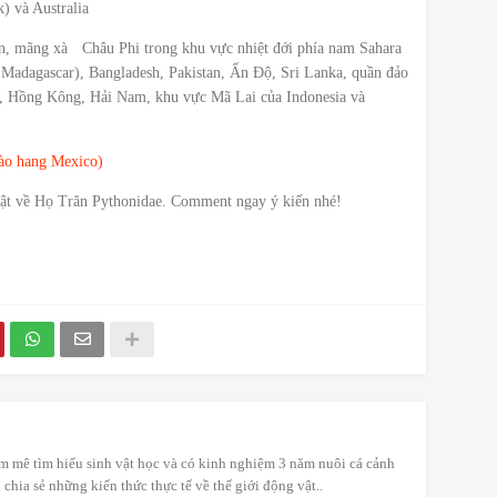
) và Australia
n, mãng xà
Châu Phi trong khu vực nhiệt đới phía nam Sahara
adagascar), Bangladesh, Pakistan, Ấn Độ, Sri Lanka, quần đảo
Hồng Kông, Hải Nam, khu vực Mã Lai của Indonesia và
đào hang Mexico)
 tật về Họ Trăn Pythonidae. Comment ngay ý kiến nhé!
m mê tìm hiểu sinh vật học và có kinh nghiệm 3 năm nuôi cá cảnh
 chia sẻ những kiến thức thực tế về thế giới động vật..