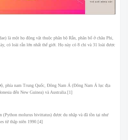
ae) là một họ động vật thuộc phân bộ Rắn, phân bố ở châu Phi,
y, có loài rắn lớn nhất thế giới. Họ này có 8 chi và 31 loài được
 Độ, phía nam Trung Quốc, Đông Nam Á (Đông Nam Á lục địa
donesia đến New Guinea) và Australia.[1]
 (Python molurus bivittatus) được du nhập và đã tồn tại như
es từ thập niên 1990.[4]