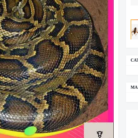
CA
MA