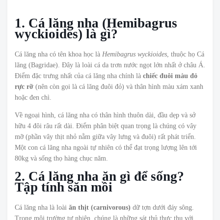
1. Cá lăng nha (Hemibagrus
wyckioides) là gì?
Cá lăng nha có tên khoa học là
Hemibagrus wyckioides
, thuộc họ Cá
lăng (Bagridae). Đây là loài cá da trơn nước ngọt lớn nhất ở châu Á.
Điểm đặc trưng nhất của cá lăng nha chính là
chiếc đuôi màu đỏ
rực rỡ
(nên còn gọi là cá lăng đuôi đỏ) và thân hình màu xám xanh
hoặc đen chì.
Về ngoại hình, cá lăng nha có thân hình thuôn dài, đầu dẹp và sở
hữu 4 đôi râu rất dài. Điểm phân biệt quan trọng là chúng có vây
mỡ (phần vây thịt nhỏ nằm giữa vây lưng và đuôi) rất phát triển.
Một con cá lăng nha ngoài tự nhiên có thể đạt trọng lượng lên tới
80kg và sống thọ hàng chục năm.
2. Cá lăng nha ăn gì để sống?
Tập tính săn mồi
Cá lăng nha là loài
ăn thịt (carnivorous)
dữ tợn dưới đáy sông.
Trong môi trường tự nhiên, chúng là những sát thủ thực thụ với