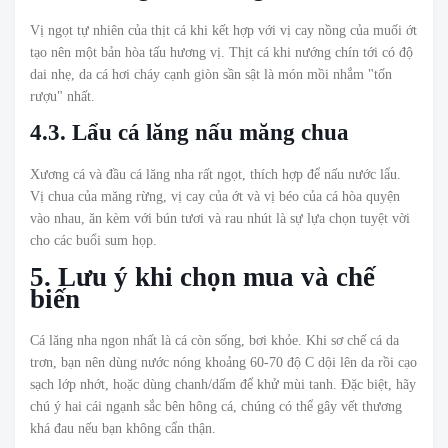
Vị ngọt tự nhiên của thịt cá khi kết hợp với vị cay nồng của muối ớt
tạo nên một bản hòa tấu hương vị. Thịt cá khi nướng chín tới có độ
dai nhẹ, da cá hơi cháy cạnh giòn sần sật là món mồi nhắm "tốn
rượu" nhất.
4.3. Lẩu cá lăng nấu măng chua
Xương cá và đầu cá lăng nha rất ngọt, thích hợp để nấu nước lẩu.
Vị chua của măng rừng, vị cay của ớt và vị béo của cá hòa quyện
vào nhau, ăn kèm với bún tươi và rau nhút là sự lựa chọn tuyệt vời
cho các buổi sum họp.
5. Lưu ý khi chọn mua và chế
biến
Cá lăng nha ngon nhất là cá còn sống, bơi khỏe. Khi sơ chế cá da
trơn, bạn nên dùng nước nóng khoảng 60-70 độ C dội lên da rồi cạo
sạch lớp nhớt, hoặc dùng chanh/dấm để khử mùi tanh. Đặc biệt, hãy
chú ý hai cái ngạnh sắc bên hông cá, chúng có thể gây vết thương
khá đau nếu bạn không cẩn thận.