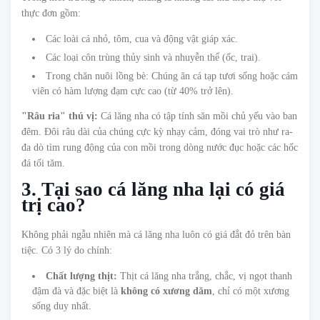
thực đơn gồm:
Các loài cá nhỏ, tôm, cua và động vật giáp xác.
Các loại côn trùng thủy sinh và nhuyễn thể (ốc, trai).
Trong chăn nuôi lồng bè: Chúng ăn cá tạp tươi sống hoặc cám
viên có hàm lượng đạm cực cao (từ 40% trở lên).
"Râu ria" thú vị:
Cá lăng nha có tập tính săn mồi chủ yếu vào ban
đêm. Đôi râu dài của chúng cực kỳ nhạy cảm, đóng vai trò như ra-
đa dò tìm rung động của con mồi trong dòng nước đục hoặc các hốc
đá tối tăm.
3. Tại sao cá lăng nha lại có giá
trị cao?
Không phải ngẫu nhiên mà cá lăng nha luôn có giá đắt đỏ trên bàn
tiệc. Có 3 lý do chính:
Chất lượng thịt:
Thịt cá lăng nha trắng, chắc, vị ngọt thanh
đậm đà và đặc biệt là
không có xương dăm
, chỉ có một xương
sống duy nhất.