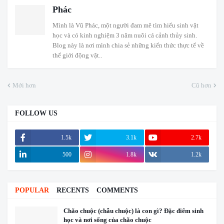
Phác
Mình là Vũ Phác, một người đam mê tìm hiểu sinh vật
học và có kinh nghiệm 3 năm nuôi cá cảnh thủy sinh.
Blog này là nơi mình chia sẻ những kiến thức thực tế về
thế giới động vật..
Mới hơn
Cũ hơn
FOLLOW US
1.5k
3.1k
2.7k
500
1.8k
1.2k
POPULAR
RECENTS
COMMENTS
Chão chuộc (chẫu chuộc) là con gì? Đặc điểm sinh
học và nơi sống của chão chuộc