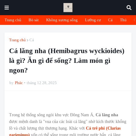
Trang chủ
Bò sát
Không xương sống
Lưỡng cư
Cá
Thú
Trang chủ
Cá
Cá lăng nha (Hemibagrus wyckioides)
là gì? Ăn gì để sống? Làm món gì
ngon?
by
Phác
tháng 12 28, 2025
Trong hệ thống sông ngòi khu vực Đông Nam Á,
Cá lăng nha
được mệnh danh là "vua của các loài cá lăng" nhờ kích thước khổng
lồ và chất lượng thịt thượng hạng. Khác với
Cá trê phi (Clarias
gariepinus)
vốn có thể sống trong môi trường nước bẩn, cá lăng