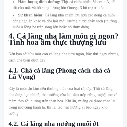
Hàm lượng dinh dưỡng:
Thịt cá chứa nhiều Vitamin A, rất
tốt cho mắt và bổ sung lượng lớn Omega-3 hỗ trợ trí não.
Sự khan hiếm:
Cá lăng nha chậm lớn hơn các dòng cá nuôi
công nghiệp khác và đòi hỏi môi trường nước chảy sạch (thường
nuôi ở lồng bè trên sông lớn hoặc hồ thủy điện).
4. Cá lăng nha làm món gì ngon?
Tinh hoa ẩm thực thượng lưu
Nếu bạn sở hữu một con cá lăng nha tươi ngon, hãy thử ngay những
cách chế biến dưới đây:
4.1. Chả cá lăng (Phong cách chả cá
Lã Vọng)
Đây là món ăn làm nên thương hiệu của loài cá này. Thịt cá lăng
nha được lọc phi lê, thái miếng vừa ăn, tẩm ướp riềng, nghệ, mẻ và
mắm tôm rồi nướng trên than hoa. Khi ăn, miếng cá được chao lại
trong mỡ cùng hành lá, thì là, tạo nên hương vị béo ngậy khó
cưỡng.
4.2. Cá lăng nha nướng muối ớt