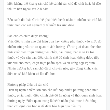
hiện kháng thể kháng sán chó kể cả khi sán chó đã chết hoặc bị đào
thải ra bên ngoài sau 2-8 năm.
Bên cạnh đó, bác sĩ có thể phát hiện bệnh nhân bị nhiễm sán chó khi
thực hiện các xét nghiệm y tế kiểm tra sức khỏe.
Sán chó có chữa được không?
Việc điều trị sán chó đạt hiệu quả hay không phụ thuộc vào mức độ
nhiễm trùng và các cơ quan bị ảnh hưởng. Ở các giai đoạn nhẹ như
mới xuất hiện triệu chứng tiêu chảy, đau bụng, bác sĩ sẽ kê toa
thuốc và yêu cầu bạn điều chỉnh chế độ sinh hoạt không được tiếp
xúc với chó mèo, chọn thực phẩm sạch và ăn uống hợp vệ sinh.
Nhiều trường hợp sán chó đã di chuyển não, gây động kinh, việc
điều trị sẽ khó khăn và lâu dài hơn.
Phương pháp điều trị sán chó
Điều trị bệnh nhiễm sán chó cần kết hợp nhiều phương pháp như
thuốc, phẫu thuật, điều chỉnh chế độ ăn uống và thói quen sinh hoạt
thường ngày. Điều quan trọng là bệnh nhân phải thực hiện đúng
theo chỉ định của bác sĩ để đảm bảo hiệu quả điều trị.