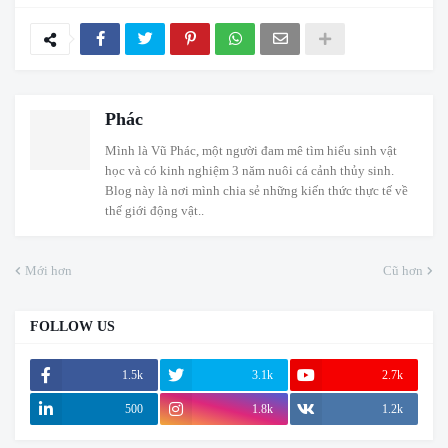
Phác
Mình là Vũ Phác, một người đam mê tìm hiểu sinh vật
học và có kinh nghiệm 3 năm nuôi cá cảnh thủy sinh.
Blog này là nơi mình chia sẻ những kiến thức thực tế về
thế giới động vật..
Mới hơn
Cũ hơn
FOLLOW US
1.5k
3.1k
2.7k
500
1.8k
1.2k