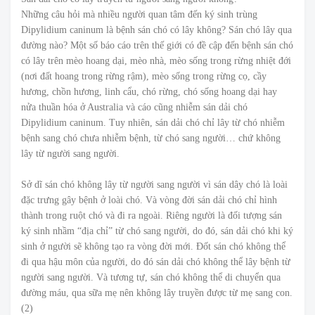
Những câu hỏi mà nhiều người quan tâm đến ký sinh trùng
Dipylidium caninum là bệnh sán chó có lây không? Sán chó lây qua
đường nào? Một số báo cáo trên thế giới có đề cập đến bệnh sán chó
có lây trên mèo hoang dại, mèo nhà, mèo sống trong rừng nhiệt đới
(nơi đất hoang trong rừng rậm), mèo sống trong rừng cọ, cầy
hương, chồn hương, linh cẩu, chó rừng, chó sống hoang dại hay
nửa thuần hóa ở Australia và cáo cũng nhiễm sán dải chó
Dipylidium caninum. Tuy nhiên, sán dải chó chỉ lây từ chó nhiễm
bệnh sang chó chưa nhiễm bệnh, từ chó sang người… chứ không
lây từ người sang người.
Sở dĩ sán chó không lây từ người sang người vì sán dây chó là loài
đặc trưng gây bệnh ở loài chó. Và vòng đời sán dải chó chỉ hình
thành trong ruột chó và đi ra ngoài. Riêng người là đối tượng sán
ký sinh nhầm “địa chỉ” từ chó sang người, do đó, sán dải chó khi ký
sinh ở người sẽ không tạo ra vòng đời mới. Đốt sán chó không thể
đi qua hậu môn của người, do đó sán dải chó không thể lây bệnh từ
người sang người. Và tương tự, sán chó không thể di chuyển qua
đường máu, qua sữa mẹ nên không lây truyền được từ mẹ sang con.
(2)