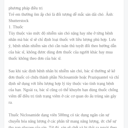
phương pháp điều trị
Trẻ em thường ôm ấp chó là đối tượng dễ mắc sán dải chó. Ảnh:
Shutterstock
1. Thuốc
Tùy thuộc vào mức độ nhiễm sán chó nặng hay nhẹ ở từng bệnh
nhân mà bác sĩ sẽ chỉ định loại thuốc với liều lượng phù hợp. Lưu
ý, bệnh nhân nhiễm sán chó cần tuân thủ tuyệt đối theo hướng dẫn
của bác sĩ, không được dùng đơn thuốc của người khác hay mua
thuốc không theo đơn của bác sĩ.
Sau khi xác định bệnh nhân bị nhiễm sán chó, bác sĩ thường sẽ kê
đơn thuốc có chứa thành phần Niclosamide hoặc Praziquantel và chỉ
định sử dụng với liều lượng hợp lý tùy thuộc vào tình trạng bệnh
của bạn. Ngoài ra, bác sĩ cũng có thể khuyên bạn dùng thuốc chống
viêm để điều trị tình trạng viêm ở các cơ quan do ấu trùng sán gây
ra.
Thuốc Niclosamide dạng viên 500mg có tác dụng ngăn cản sự
chuyển hóa năng lượng ở các phân tử mang năng lượng, ức chế sự
thu nạp glucose của sán. Từ đó, sán sẽ chết và bị thải ra ngoài theo