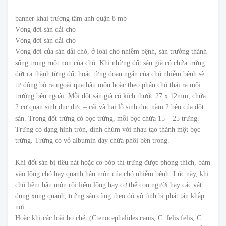
banner khai trương tâm anh quận 8 mb
Vòng đời sán dải chó
Vòng đời sán dải chó
Vòng đời của sán dải chó, ở loài chó nhiễm bệnh, sán trưởng thành
sống trong ruột non của chó. Khi những đốt sán già có chứa trứng
đứt ra thành từng đốt hoặc từng đoạn ngắn của chó nhiễm bệnh sẽ
tự động bò ra ngoài qua hậu môn hoặc theo phân chó thải ra môi
trường bên ngoài. Mỗi đốt sán già có kích thước 27 x 12mm, chứa
2 cơ quan sinh dục đực – cái và hai lỗ sinh dục nằm 2 bên của đốt
sán. Trong đốt trứng có bọc trứng, mỗi bọc chứa 15 – 25 trứng.
Trứng có dạng hình tròn, dính chùm với nhau tạo thành một bọc
trứng. Trứng có vỏ albumin dày chứa phôi bên trong.
Khi đốt sán bị tiêu nát hoặc co bóp thì trứng được phóng thích, bám
vào lông chó hay quanh hậu môn của chó nhiễm bệnh. Lúc này, khi
chó liếm hậu môn rồi liếm lông hay cơ thể con người hay các vật
dụng xung quanh, trứng sán cũng theo đó vô tình bị phát tán khắp
nơi.
Hoặc khi các loài bọ chét (Ctenocephalides canis, C. felis felis, C.