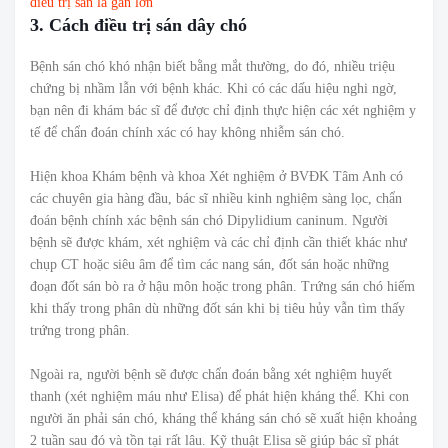
điều trị sán lá gan lớn
3. Cách điều trị sán dây chó
Bệnh sán chó khó nhận biết bằng mắt thường, do đó, nhiều triệu
chứng bị nhầm lẫn với bệnh khác. Khi có các dấu hiệu nghi ngờ,
bạn nên đi khám bác sĩ để được chỉ định thực hiện các xét nghiệm y
tế để chẩn đoán chính xác có hay không nhiễm sán chó.
Hiện khoa Khám bệnh và khoa Xét nghiệm ở BVĐK Tâm Anh có
các chuyên gia hàng đầu, bác sĩ nhiều kinh nghiệm sàng lọc, chẩn
đoán bệnh chính xác bệnh sán chó Dipylidium caninum. Người
bệnh sẽ được khám, xét nghiệm và các chỉ định cần thiết khác như
chụp CT hoặc siêu âm để tìm các nang sán, đốt sán hoặc những
đoạn đốt sán bò ra ở hậu môn hoặc trong phân. Trứng sán chó hiếm
khi thấy trong phân dù những đốt sán khi bị tiêu hủy vẫn tìm thấy
trứng trong phân.
Ngoài ra, người bệnh sẽ được chẩn đoán bằng xét nghiệm huyết
thanh (xét nghiệm máu như Elisa) để phát hiện kháng thể. Khi con
người ăn phải sán chó, kháng thể kháng sán chó sẽ xuất hiện khoảng
2 tuần sau đó và tồn tại rất lâu. Kỹ thuật Elisa sẽ giúp bác sĩ phát