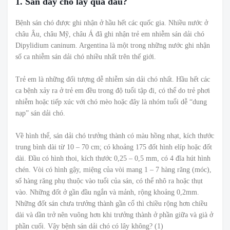
1. Sán dây chó lây qua đâu?
Bệnh sán chó được ghi nhận ở hầu hết các quốc gia. Nhiều nước ở
châu Âu, châu Mỹ, châu Á đã ghi nhận trẻ em nhiễm sán dải chó
Dipylidium caninum. Argentina là một trong những nước ghi nhận
số ca nhiễm sán dải chó nhiều nhất trên thế giới.
Trẻ em là những đối tượng dễ nhiễm sán dải chó nhất. Hầu hết các
ca bệnh xảy ra ở trẻ em đều trong độ tuổi tập đi, có thể do trẻ phơi
nhiễm hoặc tiếp xúc với chó mèo hoặc đây là nhóm tuổi dễ “dung
nạp” sán dải chó.
Về hình thể, sán dải chó trưởng thành có màu hồng nhạt, kích thước
trung bình dài từ 10 – 70 cm; có khoảng 175 đốt hình elíp hoặc đốt
dài. Đầu có hình thoi, kích thước 0,25 – 0,5 mm, có 4 đĩa hút hình
chén. Vòi có hình gậy, miệng của vòi mang 1 – 7 hàng răng (móc),
số hàng răng phụ thuộc vào tuổi của sán, có thể nhô ra hoặc thụt
vào. Những đốt ở gần đầu ngắn và mảnh, rộng khoảng 0,2mm.
Những đốt sán chưa trưởng thành gần cổ thì chiều rộng hơn chiều
dài và dần trở nên vuông hơn khi trưởng thành ở phần giữa và già ở
phần cuối. Vậy bệnh sán dải chó có lây không? (1)