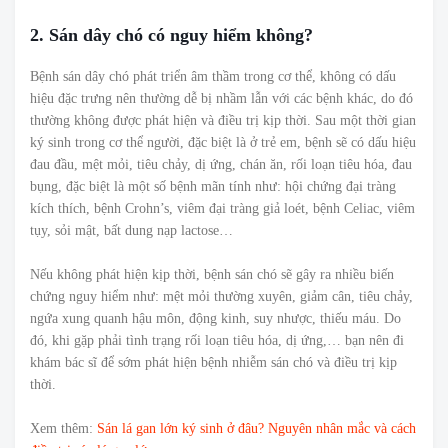
2. Sán dây chó có nguy hiểm không?
Bệnh sán dây chó phát triển âm thầm trong cơ thể, không có dấu
hiệu đặc trưng nên thường dễ bị nhầm lẫn với các bệnh khác, do đó
thường không được phát hiện và điều trị kịp thời. Sau một thời gian
ký sinh trong cơ thể người, đặc biệt là ở trẻ em, bệnh sẽ có dấu hiệu
đau đầu, mệt mỏi, tiêu chảy, dị ứng, chán ăn, rối loạn tiêu hóa, đau
bụng, đặc biệt là một số bệnh mãn tính như: hội chứng đại tràng
kích thích, bệnh Crohn’s, viêm đại tràng giả loét, bệnh Celiac, viêm
tụy, sỏi mật, bất dung nạp lactose…
Nếu không phát hiện kịp thời, bệnh sán chó sẽ gây ra nhiều biến
chứng nguy hiểm như: mệt mỏi thường xuyên, giảm cân, tiêu chảy,
ngứa xung quanh hậu môn, động kinh, suy nhược, thiếu máu. Do
đó, khi gặp phải tình trạng rối loạn tiêu hóa, dị ứng,… bạn nên đi
khám bác sĩ để sớm phát hiện bệnh nhiễm sán chó và điều trị kịp
thời.
Xem thêm:
Sán lá gan lớn ký sinh ở đâu? Nguyên nhân mắc và cách