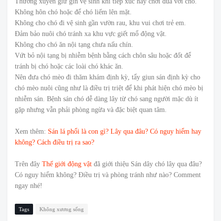
Thường xuyên giữ gìn vệ sinh khi tiếp xúc hay chơi đùa với chó.
Không hôn chó hoặc để chó liếm lên mặt.
Không cho chó đi vệ sinh gần vườn rau, khu vui chơi trẻ em.
Đảm bảo nuôi chó tránh xa khu vực giết mổ động vật.
Không cho chó ăn nội tạng chưa nấu chín.
Vứt bỏ nội tạng bị nhiễm bệnh bằng cách chôn sâu hoặc đốt để
tránh bị chó hoặc các loài chó khác ăn.
Nên đưa chó mèo đi thăm khám định kỳ, tẩy giun sán định kỳ cho
chó mèo nuôi cũng như là điều trị triệt để khi phát hiện chó mèo bị
nhiễm sán. Bệnh sán chó dễ dàng lây từ chó sang người mặc dù ít
gặp nhưng vẫn phải phòng ngừa và đặc biệt quan tâm.
Xem thêm:
Sán lá phổi là con gì? Lây qua đâu? Có nguy hiểm hay
không? Cách điều trị ra sao?
Trên đây
Thế giới động vật
đã giới thiệu Sán dây chó lây qua đâu?
Có nguy hiểm không? Điều trị và phòng tránh như nào? Comment
ngay nhé!
Tags
Không xương sống