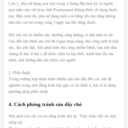
Lưu ý, phụ nữ đang mai thai trong 3 tháng đầu thai kỳ và người
quá mẫn cảm với hoạt chất Praziquantel không được sử dụng thuốc
này. Bên cạnh đó, phụ nữ đang nuôi con bằng sữa mẹ cũng không
nên cho con bú trong vòng 3 ngày sau khi dùng thuốc.
Đối với chó bị nhiễm sán, thường cũng không có dấu hiệu rõ rệt.
Cho đến khi bệnh sán chó đã ở giai đoạn nặng, thú cưng mới bị kiệt
sức, ốm yếu dần. Khi phát hiện thú cưng nhiễm bệnh, bạn nên đưa
chúng đi bác sĩ thú y để được chữa trị kịp thời, tránh làm lây lan
bệnh, ảnh hưởng đến sức khỏe con người.
2. Phẫu thuật
Trong trường hợp bệnh nhân nhiễm sán chó dẫn đến các vấn đề
nghiêm trọng như động kinh hay gây ra các khối u, bác sĩ sẽ dùng
phương pháp phẫu thuật.
4. Cách phòng tránh sán dây chó
Rửa sạch trái cây và rau sống trước khi ăn. Thực hiện việc ăn chín
uống sôi.