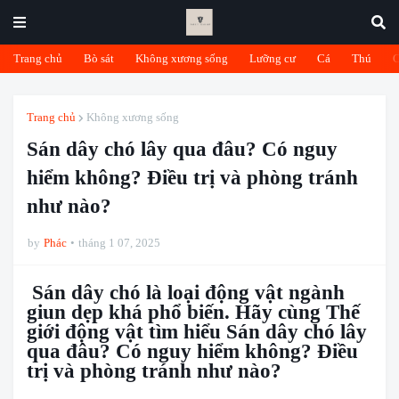
Trang chủ
Bò sát
Không xương sống
Lưỡng cư
Cá
Thú
Trang chủ
Không xương sống
Sán dây chó lây qua đâu? Có nguy
hiểm không? Điều trị và phòng tránh
như nào?
by
Phác
tháng 1 07, 2025
Sán dây chó là loại động vật ngành
giun dẹp khá phổ biến. Hãy cùng Thế
giới động vật tìm hiểu Sán dây chó lây
qua đâu? Có nguy hiểm không? Điều
trị và phòng tránh như nào?