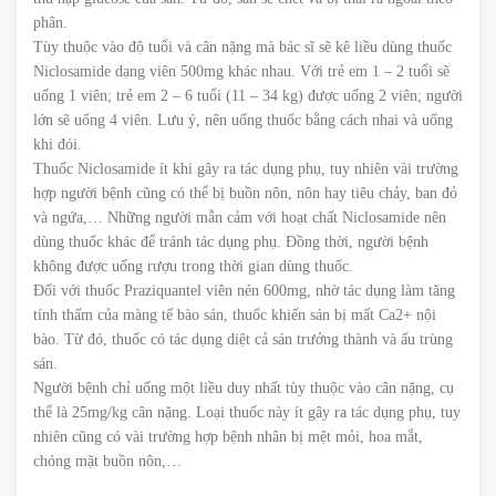
phân.
Tùy thuộc vào độ tuổi và cân nặng mà bác sĩ sẽ kê liều dùng thuốc
Niclosamide dạng viên 500mg khác nhau. Với trẻ em 1 – 2 tuổi sẽ
uống 1 viên; trẻ em 2 – 6 tuổi (11 – 34 kg) được uống 2 viên; người
lớn sẽ uống 4 viên. Lưu ý, nên uống thuốc bằng cách nhai và uống
khi đói.
Thuốc Niclosamide ít khi gây ra tác dụng phụ, tuy nhiên vài trường
hợp người bệnh cũng có thể bị buồn nôn, nôn hay tiêu chảy, ban đỏ
và ngứa,… Những người mẫn cảm với hoạt chất Niclosamide nên
dùng thuốc khác để tránh tác dụng phụ. Đồng thời, người bệnh
không được uống rượu trong thời gian dùng thuốc.
Đối với thuốc Praziquantel viên nén 600mg, nhờ tác dụng làm tăng
tính thấm của màng tế bào sán, thuốc khiến sán bị mất Ca2+ nội
bào. Từ đó, thuốc có tác dụng diệt cả sán trưởng thành và ấu trùng
sán.
Người bệnh chỉ uống một liều duy nhất tùy thuộc vào cân nặng, cụ
thể là 25mg/kg cân nặng. Loại thuốc này ít gây ra tác dụng phụ, tuy
nhiên cũng có vài trường hợp bệnh nhân bị mệt mỏi, hoa mắt,
chóng mặt buồn nôn,…