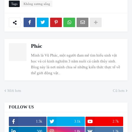
Tags
Không xương sống
Phác
Mình là Vũ Phác, một người đam mê tìm hiểu sinh vật
học và có kinh nghiệm 3 năm nuôi cá cảnh thủy sinh.
Blog này là nơi mình chia sẻ những kiến thức thực tế về
thế giới động vật..
Mới hơn
Cũ hơn
FOLLOW US
1.5k
3.1k
2.7k
500
1.8k
1.2k