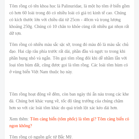
Tôm rồng có tên khoa học là Palinuridae, là một họ tôm ở biển gồm
có hơn 60 loài trong đó có nhiều loài có giá trị kinh tế cao. Chúng
có kích thước lớn với chiều dài từ 25cm - 40cm và trọng lượng
khoảng 250g. Chúng có 10 chân to khỏe cùng rất nhiều gai nhọn rất
dữ tợn.
Tôm rồng có nhiều màu sắc sặc sỡ, trong đó màu đỏ là màu sắc chủ
đạo. Hai cặp râu phía trước rất dài, phần đầu và ngực to trong khi
phần bụng nhỏ và ngắn. Tên gọi tôm rồng đôi khi dễ nhầm lẫn với
loại tôm hùm đất, cũng được gọi là tôm rồng. Các loài tôm hùm có
ở vùng biển Việt Nam thuộc họ này.
Tôm rồng hoạt động về đêm, còn ban ngày thì ẩn náu trong các khe
đá. Chúng bơi khác vụng về, tốc độ tăng trưởng của chúng chậm
hơn so với các loài tôm khác do quá trình lột xác kéo dài hơn.
Xem thêm:
Tôm càng biển (tôm phốc) là tôm gì? Tôm càng biển có
ngon không?
Tôm rồng có nguồn gốc từ Bắc Mỹ.