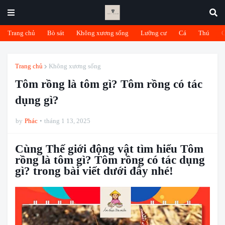
Trang chủ
Bò sát
Không xương sống
Lưỡng cư
Cá
Thú
Trang chủ
Không xương sống
Tôm rồng là tôm gì? Tôm rồng có tác
dụng gì?
by
Phác
tháng 1 13, 2025
Cùng Thế giới động vật tìm hiểu Tôm
rồng là tôm gì? Tôm rồng có tác dụng
gì? trong bài viết dưới đây nhé!